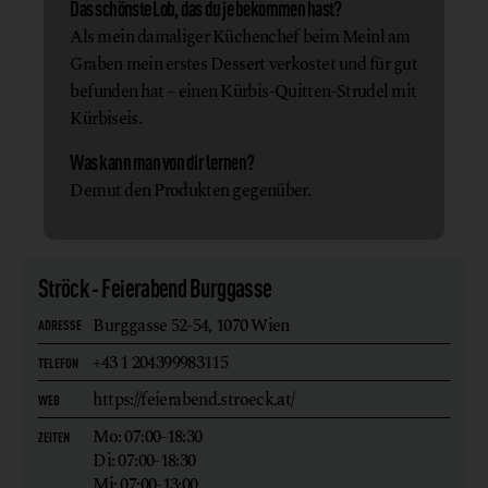
Das schönste Lob, das du je bekommen hast?
Als mein damaliger Küchenchef beim Meinl am
Graben mein erstes Dessert verkostet und für gut
befunden hat – einen Kürbis-Quitten-Strudel mit
Kürbiseis.
Was kann man von dir lernen?
Demut den Produkten gegenüber.
Ströck - Feierabend Burggasse
Burggasse 52-54,
1070 Wien
ADRESSE
+43 1 204399983115
TELEFON
https://feierabend.stroeck.at/
WEB
Mo: 07:00-18:30
ZEITEN
Di: 07:00-18:30
Mi: 07:00-13:00