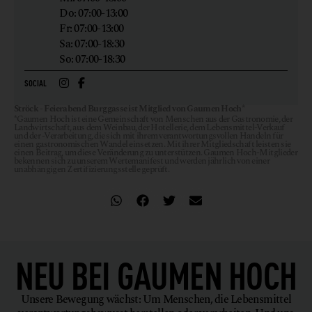
Do: 07:00-13:00
Fr: 07:00-13:00
Sa: 07:00-18:30
So: 07:00-18:30
SOCIAL
Ströck - Feierabend Burggasse ist Mitglied von Gaumen Hoch*
*Gaumen Hoch ist eine Gemeinschaft von Menschen aus der Gastronomie, der
Landwirtschaft, aus dem Weinbau, der Hotellerie, dem Lebensmittel-Verkauf
und der -Verarbeitung, die sich mit ihrem verantwortungsvollen Handeln für
einen gastronomischen Wandel einsetzen. Mit ihrer Mitgliedschaft leisten sie
einen Beitrag, um diese Veränderung zu unterstützen. Gaumen Hoch-Mitglieder
bekennen sich zu unserem Wertemanifest und werden jährlich von einer
unabhängigen Zertifizierungsstelle geprüft.
NEU BEI
GAUMEN HOCH
Unsere Bewegung wächst: Um Menschen, die Lebensmittel