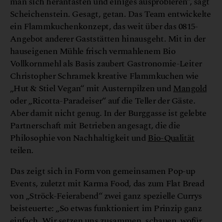
man sich herantasten und einiges ausprobieren“, sagt
Scheichenstein. Gesagt, getan. Das Team entwickelte
ein Flammkuchenkonzept, das weit über das 0815-
Angebot anderer Gaststätten hinausgeht. Mit in der
hauseigenen Mühle frisch vermahlenem Bio
Vollkornmehl als Basis zaubert Gastronomie-Leiter
Christopher Schramek kreative Flammkuchen wie
„Hut & Stiel Vegan“ mit Austernpilzen und
Mangold
oder „Ricotta-Paradeiser“ auf die Teller der Gäste.
Aber damit nicht genug. In der Burggasse ist gelebte
Partnerschaft mit Betrieben angesagt, die die
Philosophie von Nachhaltigkeit und
Bio-Qualität
teilen.
Das zeigt sich in Form von gemeinsamen Pop-up
Events, zuletzt mit Karma Food, das zum Flat Bread
von „Ströck-Feierabend“ zwei ganz spezielle Currys
beisteuerte: „So etwas funktioniert im Prinzip ganz
einfach. Wir setzen uns zusammen, schauen, wofür