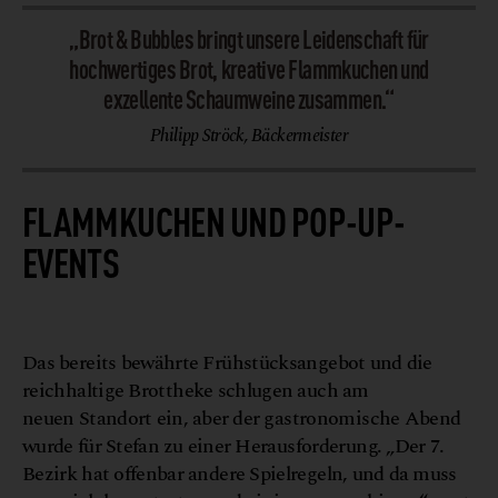
„Brot & Bubbles bringt unsere Leidenschaft für
hochwertiges Brot, kreative Flammkuchen und
exzellente Schaumweine zusammen.“
Philipp Ströck, Bäckermeister
FLAMMKUCHEN UND POP-UP-
EVENTS
L
z
L
©
u
k
a
s
o
r
e
n
Das bereits bewährte Frühstücksangebot und die
reichhaltige Brottheke schlugen auch am
neuen Standort ein, aber der gastronomische Abend
wurde für Stefan zu einer Herausforderung. „Der 7.
Bezirk hat offenbar andere Spielregeln, und da muss