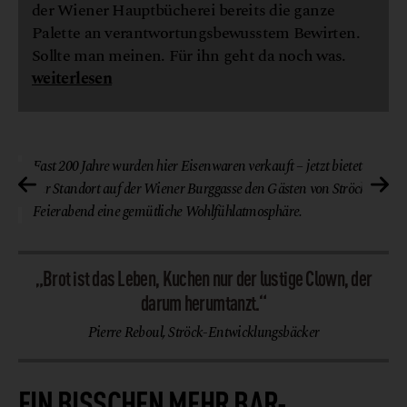
der Wiener Hauptbücherei bereits die ganze
Palette an verantwortungsbewusstem Bewirten.
Sollte man meinen. Für ihn geht da noch was.
weiterlesen
enz
© Lukas Lorenz
Fast 200 Jahre wurden hier Eisenwaren verkauft – jetzt bietet
der Standort auf der Wiener Burggasse den Gästen von Ströck
Feierabend eine gemütliche Wohlfühlatmosphäre.
„Brot ist das Leben, Kuchen nur der lustige Clown, der
darum herumtanzt.“
Pierre Reboul, Ströck-Entwicklungsbäcker
EIN BISSCHEN MEHR BAR-