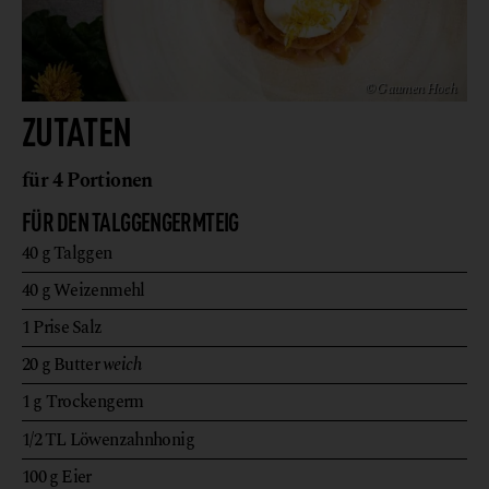
© Gaumen Hoch
ZUTATEN
für 4 Portionen
FÜR DEN TALGGENGERMTEIG
40
g
Talggen
40
g
Weizenmehl
1
Prise
Salz
20
g
Butter
weich
1
g
Trockengerm
1/2
TL
Löwenzahnhonig
100
g
Eier