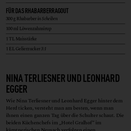
FÜR DAS RHABARBERRAGOUT
300
g
Rhabarber
in Scheiben
100
ml
Löwenzahnsirup
1
TL
Maisstärke
1
EL
Gelierzucker
3:1
G
a
H
h
©
u
m
e
n
o
c
NINA TERLIESNER UND LEONHARD
EGGER
Wie Nina Terliesner und Leonhard Egger hinter dem
Herd ticken, versteht man am besten, wenn man
ihnen einen ganzen Tag über die Schulter schaut. Die
beiden Küchenchefs im „Hotel Gralhof“ im
kärntnerischen Neusach verfolgen einen