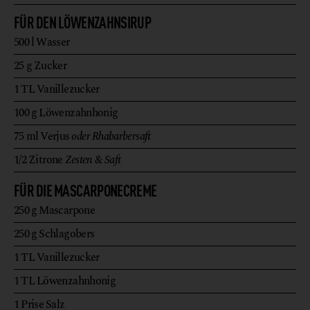
FÜR DEN LÖWENZAHNSIRUP
500
l
Wasser
25
g
Zucker
1
TL
Vanillezucker
100
g
Löwenzahnhonig
75
ml
Verjus
oder Rhabarbersaft
1/2
Zitrone
Zesten & Saft
FÜR DIE MASCARPONECREME
250
g
Mascarpone
250
g
Schlagobers
1
TL
Vanillezucker
1
TL
Löwenzahnhonig
1
Prise
Salz