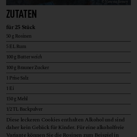
© Vanessa Jansen
ZUTATEN
für 25 Stück
50
g
Rosinen
5
EL
Rum
100
g
Butter
weich
100
g
Brauner Zucker
1
Prise
Salz
1
Ei
150
g
Mehl
1/2
TL
Backpulver
Diese leckeren Cookies enthalten Alkohol und sind
daher kein Gebäck für Kinder. Für eine alkoholfreie
Variante können Sie die Rosinen zum Beispiel in