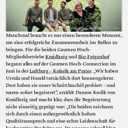
© Kraidlzeig/Bio-Feigenhof/Canva
Manchmal braucht es nur einen besonderen Moment,
um eine erfolgreiche Zusammenarbeit ins Rollen zu
bringen. Für die beiden Gaumen Hoch-
Mitgliedsbetriebe
Kraidlzeig
und
Bio-Feigenhof
begann alles auf der Gaumen Hoch-Connection im
Juni in der
Luftburg – Kolarik am Prater
. „Wir haben
Ursula und Harald tatsächlich dort kennengelernt.
Dort haben sie unser Schnittlauchöl probiert – und
waren sofort begeistert“, erzählt Damon Krolik von
Kraidlzeig und macht klar, dass die Begeisterung
nicht einseitig geprägt war: „Die beiden zeichnen
sich durch einen außergewöhnlich hohen
Qualitätsanspruch und eine echte Leidenschaft für