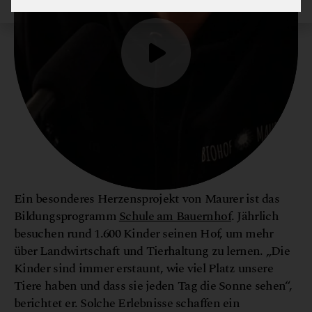
Ein besonderes Herzensprojekt von Maurer ist das
Bildungsprogramm
Schule am Bauernhof
. Jährlich
besuchen rund 1.600 Kinder seinen Hof, um mehr
über Landwirtschaft und Tierhaltung zu lernen. „Die
Kinder sind immer erstaunt, wie viel Platz unsere
Tiere haben und dass sie jeden Tag die Sonne sehen“,
berichtet er. Solche Erlebnisse schaffen ein