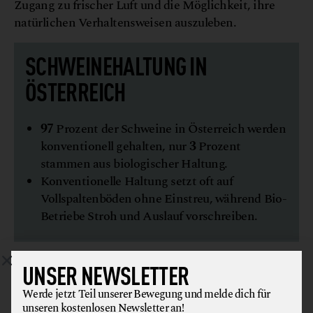
Zugang zu frischer Luft und die Möglichkeit, ihre
natürlichen Verhaltensweisen auszuleben.
SCHWEINEHALTUNG IN
ÖSTERREICH
97
Prozent der Schweine in Österreich werden
konventionell gehalten, nur
3
Prozent
stammen aus biologischer Haltung.
Konventionelle Haltung setzt oft auf
Vollspaltenböden ohne Einstreu, während Bio-
Betriebe Stroh und Auslauf vorschreiben.
SCHULE AM BAUERNHOF: BILDUNG FÜR DIE ZUKUNFT
UNSER NEWSLETTER
Werde jetzt Teil unserer Bewegung und melde dich für
unseren kostenlosen Newsletter an!