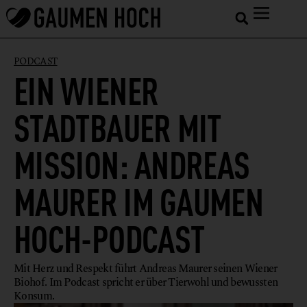
PODCAST
EIN WIENER
STADTBAUER MIT
MISSION: ANDREAS
MAURER IM GAUMEN
HOCH-PODCAST
Mit Herz und Respekt führt Andreas Maurer seinen Wiener
Biohof. Im Podcast spricht er über Tierwohl und bewussten
Konsum.