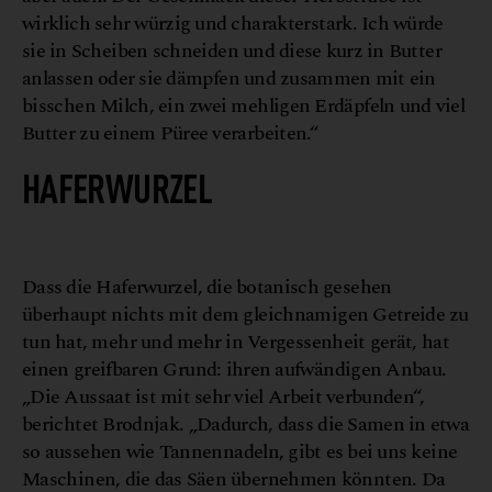
wirklich sehr würzig und charakterstark. Ich würde
sie in Scheiben schneiden und diese kurz in Butter
anlassen oder sie dämpfen und zusammen mit ein
bisschen Milch, ein zwei mehligen Erdäpfeln und viel
Butter zu einem Püree verarbeiten.“
HAFERWURZE
L
A
s
©
r
t
_
P
i
c
t
u
r
e
Dass die Haferwurzel, die botanisch gesehen
überhaupt nichts mit dem gleichnamigen Getreide zu
tun hat, mehr und mehr in Vergessenheit gerät, hat
einen greifbaren Grund: ihren aufwändigen Anbau.
„Die Aussaat ist mit sehr viel Arbeit verbunden“,
berichtet Brodnjak. „Dadurch, dass die Samen in etwa
so aussehen wie Tannennadeln, gibt es bei uns keine
Maschinen, die das Säen übernehmen könnten. Da