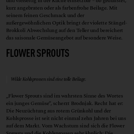
und vielseitig in der Küche einsetzbar – ob gedünstet,
kurz angebraten oder als farbenfrohe Beilage. Mit
seinem feinen Geschmack und der
außergewöhnlichen Optik bringt der violette Stängel-
Brokkoli Abwechslung auf den Teller und bereichert
das saisonale Gemüseangebot auf besondere Weise.
FLOWER SPROUTS
©Euronaut
Wilde Kohlsprossen sind eine tolle Beilage.
„Flower Sprouts sind im wahrsten Sinne des Wortes
ein junges Gemüse“, scherzt Brodnjak. Recht hat er:
Die Neuzüchtung aus rotem Grünkohl und der
Kohlsprosse ist seit nicht einmal zehn Jahren bei uns
auf dem Markt. Vom Wachstum sind sich die Flower
Sprouts und die Kohlsprossen sehr ähnlich: Die