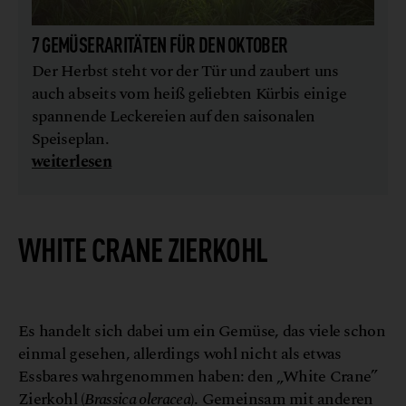
7 GEMÜSERARITÄTEN FÜR DEN OKTOBER
Der Herbst steht vor der Tür und zaubert uns
auch abseits vom heiß geliebten Kürbis einige
spannende Leckereien auf den saisonalen
Speiseplan.
weiterlesen
WHITE CRANE ZIERKOHL
S
s
©
h
u
t
t
e
r
s
t
o
c
k
/
I
n
f
o
F
l
o
w
e
r
s
P
l
a
n
t
Es handelt sich dabei um ein Gemüse, das viele schon
einmal gesehen, allerdings wohl nicht als etwas
Essbares wahrgenommen haben: den „White Crane”
Zierkohl (
Brassica oleracea
). Gemeinsam mit anderen