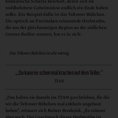
kulinarische Schätze beschert, deren Zeit als
wohlbehütete Geheimnisse endlich ein Ende haben
sollte. Ein Beispiel dafür ist das Teltower Rübchen.
Die optisch an Pastinaken erinnernde Herbstrübe,
die aus der gleichnamigen Region an der südlichen
Grenze Berlins stammt, hat es in sich:
© Shutterstock
Das Teltower Rübchen ist sehr würzig.
„‚Da kann es schon mal krachen auf dem Teller.“
TIAN
„Das haben sie damals im TIAN geschrieben, für die
wir die Teltower Rübchen mal exklusiv angebaut
haben“, erinnert sich Robert Brodnjak. „Es stimmt
aber auch. Der Geschmack dieser Herbstrübe ist