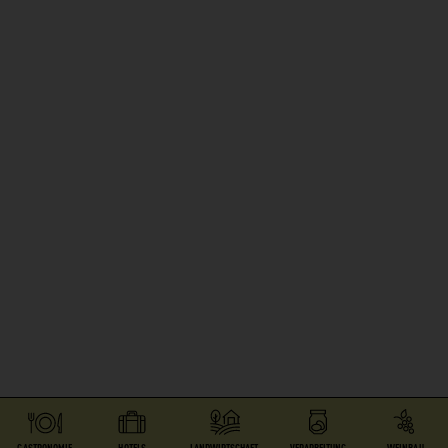
GASTRONOMIE
HOTELS
LANDWIRTSCHAFT
VERARBEITUNG
WEINBAU