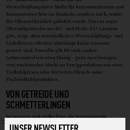
Wertschöpfungskette bleibt für Konsumentinnen und
Konsumenten hier im Dunkeln, sondern auch, woher
das Olivenöl letztlich geliefert wurde. Dass es sogar
Olivenölgemische aus EU- und Nicht-EU-Ländern
gibt, zeigt, dass umständlichen Wertschöpfungs- und
Lieferketten offenbar überhaupt keine Grenzen
gesetzt sind. Dasselbe gilt für viele andere
Lebensmittel wie etwa Honig – ganz zu schweigen
vom wachsenden Markt an Fertigprodukten wie etwa
Tiefkühlpizzen oder frittierten Fleisch- oder
Fischtiefkühlprodukten.
VON GETREIDE UND
SCHMETTERLINGEN
So vernetzt und verflochten die internationale
Lebensmittellieferkette auch sein mag – sie ist gerade
UNSER NEWSLETTER