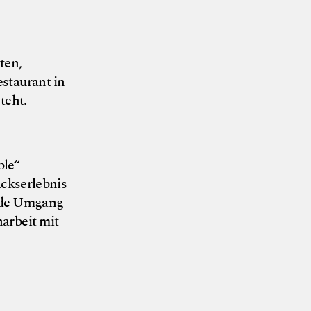
ten,
staurant in
teht.
ble“
ckserlebnis
ende Umgang
arbeit mit