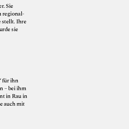
r. Sie
 regional-
tellt. Ihre
urde sie
 für ihn
n – bei ihm
nt in Rau in
e auch mit