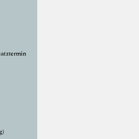
satztermin
g)