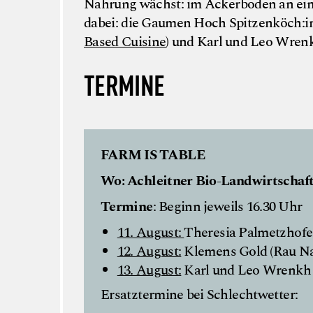
Nahrung wächst: im Ackerboden an eine
dabei: die Gaumen Hoch Spitzenköch:i
Based Cuisine
) und Karl und Leo Wrenk
TERMINE
FARM IS TABLE
Wo: Achleitner Bio-Landwirtschaf
Termine
: Beginn jeweils 16.30 Uhr
11. August:
Theresia Palmetzhofe
12. August:
Klemens Gold (Rau Nat
13. August:
Karl und Leo Wrenkh 
Ersatztermine bei Schlechtwetter: