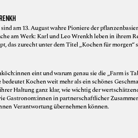
WRENKH
 sind am 13. August wahre Pioniere der pflanzenbasier
che am Werk: Karl und Leo Wrenkh leben in ihrem Re
t, das zurecht unter dem Titel „Kochen für morgen“ s
zenköch:innen eint und warum genau sie die „Farm is Ta
e bedeutet Kochen weit mehr als ein schönes Geschma
t ihrer Haltung ganz klar, wie wichtig der wertschätz
wie Gastronom:innen in partnerschaftlicher Zusammen
:innen Verantwortung übernehmen können.