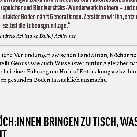
erspeicher und Biodiversitäts-Wunderwerk in einem – und d
intakter Boden nährt Generationen. Zerstören wir ihn, entzi
selbst die Lebensgrundlage.“
ndreas Achleitner, Biohof Achleitner
tliche Verbindungen zwischen Landwirt:in, Köch:inn
tellt Genuss wie auch Wissensvermittlung gleicherma
r bei einer Führung am Hof auf Entdeckungsreise: hin
inen gesunden Boden tatsächlich ausmacht.
CH:INNEN BRINGEN ZU TISCH, WAS
HT