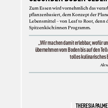
Zum Essen wird vornehmlich das verarb
pflanzenbasiert, dem Konzept der Plane
Lebensmittel – von Leaf to Root, denn 
Spitzenköch:innen Programm
.
„Wir machen damit erlebbar, wofür u
übernehmen vom Boden bis auf den Teller,
tolles kulinarisches 
Alex
THERESIA PALM