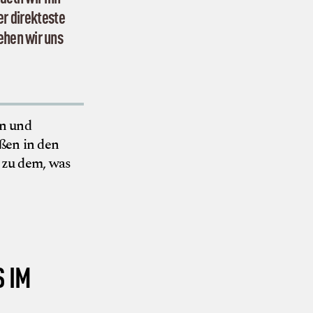
er direkteste
ehen wir uns
en und
ßen in den
 zu dem, was
© Neue Randale
 IM