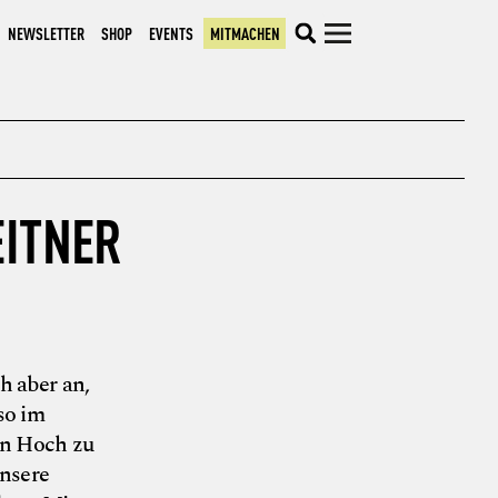
NEWSLETTER
SHOP
EVENTS
MITMACHEN
EITNER
© Neue Randale
h aber an,
so im
n Hoch zu
unsere