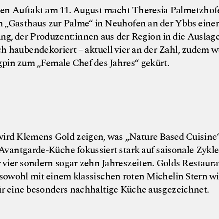
en Auftakt am 11. August macht Theresia Palmetzhofe
em „Gasthaus zur Palme“ in Neuhofen an der Ybbs einen
g, der Produzent:innen aus der Region in die Auslage s
ch haubendekoriert – aktuell vier an der Zahl, zudem w
gpin zum „Female Chef des Jahres“ gekürt.
ird Klemens Gold zeigen, was „Nature Based Cuisine“
 Avantgarde-Küche fokussiert stark auf saisonale Zykle
r vier sondern sogar zehn Jahreszeiten. Golds Restaura
sowohl mit einem klassischen roten Michelin Stern wi
r eine besonders nachhaltige Küche ausgezeichnet.