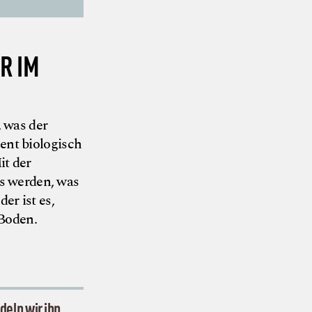
R IM
, was der
ent biologisch
it der
s werden, was
er ist es,
 Boden.
© Neue Randale
deln wir ihn