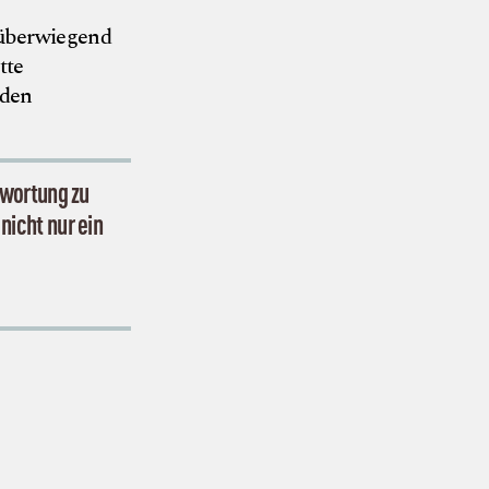
 überwiegend
tte
 den
wortung zu
nicht nur ein
© Neue Randale