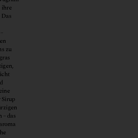
 ihre
. Das
 –
den
ns zu
gras
tigen,
icht
d
eine
 Sirup
ürzigen
 – das
usaroma
che