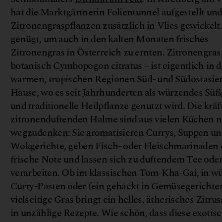
hat die Marktgärtnerin Folientunnel aufgestellt und
Zitronengraspflanzen zusätzlich in Vlies gewickelt
genügt, um auch in den kalten Monaten frisches
Zitronengras in Österreich zu ernten. Zitronengras
botanisch Cymbopogon citratus – ist eigentlich in 
warmen, tropischen Regionen Süd- und Südostasie
Hause, wo es seit Jahrhunderten als würzendes Süß
und traditionelle Heilpflanze genutzt wird. Die kräf
©
a
n
v
zitronenduftenden Halme sind aus vielen Küchen n
wegzudenken: Sie aromatisieren Currys, Suppen un
Wokgerichte, geben Fisch- oder Fleischmarinaden 
frische Note und lassen sich zu duftendem Tee oder
verarbeiten. Ob im klassischen Tom-Kha-Gai, in w
Curry-Pasten oder fein gehackt in Gemüsegerichten
vielseitige Gras bringt ein helles, ätherisches Zitr
in unzählige Rezepte. Wie schön, dass diese exotis