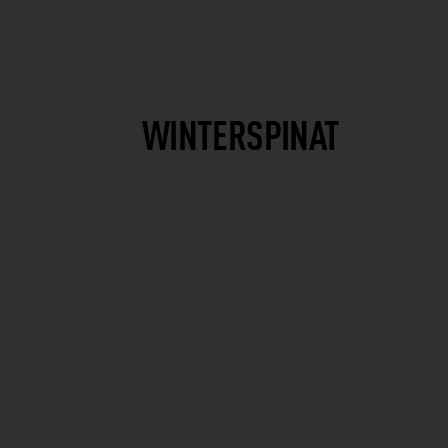
WINTERSPINAT
K
k