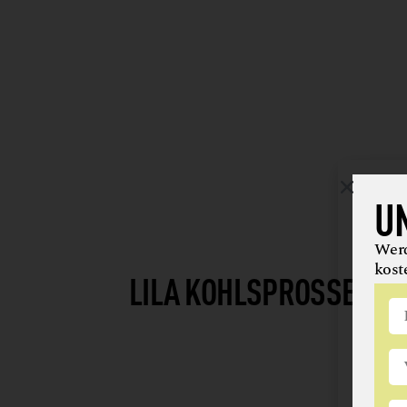
U
Werd
kost
LILA KOHLSPROSSEN