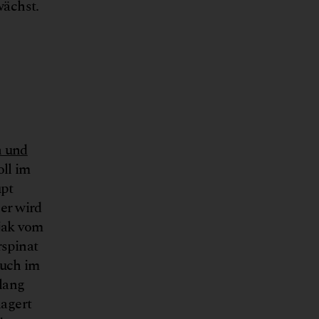
wächst.
n und
oll im
upt
Der wird
jak vom
spinat
auch im
lang
lagert