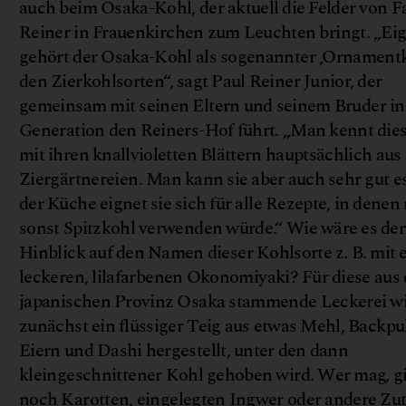
auch beim Osaka-Kohl, der aktuell die Felder von F
Reiner in Frauenkirchen zum Leuchten bringt. „Eig
gehört der Osaka-Kohl als sogenannter ‚Ornamentk
den Zierkohlsorten“, sagt Paul Reiner Junior, der
gemeinsam mit seinen Eltern und seinem Bruder in 
Generation den Reiners-Hof führt. „Man kennt dies
mit ihren knallvioletten Blättern hauptsächlich aus
Ziergärtnereien. Man kann sie aber auch sehr gut e
der Küche eignet sie sich für alle Rezepte, in dene
sonst Spitzkohl verwenden würde.“ Wie wäre es de
Hinblick auf den Namen dieser Kohlsorte z. B. mit
©
h
u
t
t
e
r
s
t
o
c
leckeren, lilafarbenen Okonomiyaki? Für diese aus 
japanischen Provinz Osaka stammende Leckerei w
zunächst ein flüssiger Teig aus etwas Mehl, Backpul
Eiern und Dashi hergestellt, unter den dann
kleingeschnittener Kohl gehoben wird. Wer mag, g
noch Karotten, eingelegten Ingwer oder andere Zu