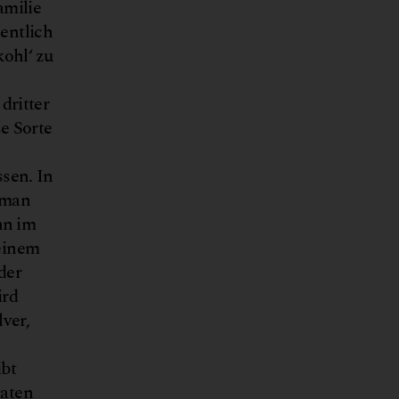
amilie
entlich
ohl‘ zu
dritter
e Sorte
ssen. In
n man
nn im
 einem
der
ird
ver,
ibt
taten