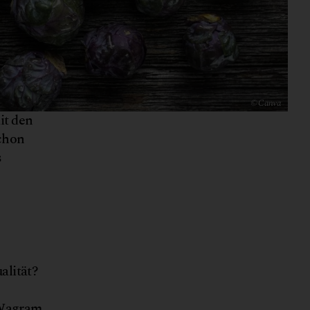
© Canva
it den
chon
s
alität?
 Wagram