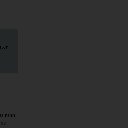
nter
ss man
 es