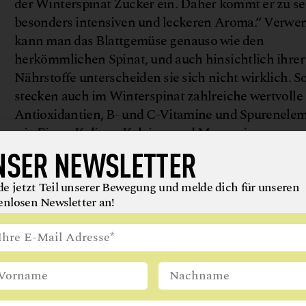
der Winterspinat Zucker ein. Daher kommt er zu s
besonders intensiven und leckeren Aroma.“ Verwe
kann man das Blattgemüse genauso wie den
herkömmlichen Spinat, und auch hinsichtlich ihrer
Nährstoffe unterscheiden sie sich nicht wirklich. S
stecken auch im Winterspinat zahlreiche wertvolle
Antioxidantien, B- und C-Vitamine und Spurenele
wie Eisen, Kalium, Kalzium und Magnesium.
NSER NEWSLETTER
e jetzt Teil unserer Bewegung und melde dich für unseren
enlosen Newsletter an!
Auch wenn sich die violetten Kohlsprossen nur mi
von ihren grünen Geschwistern unterscheiden, sind