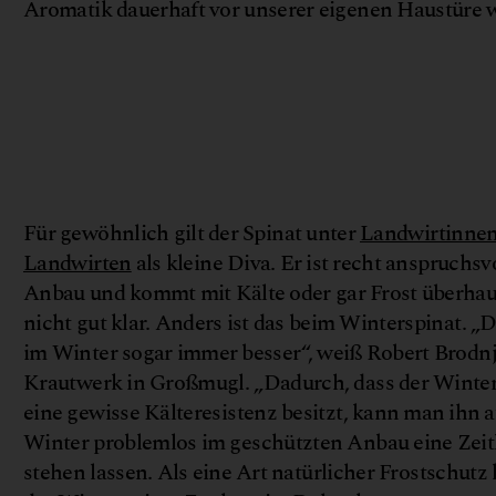
Aromatik dauerhaft vor unserer eigenen Haustüre 
Für gewöhnlich gilt der Spinat unter
Landwirtinne
Landwirten
als kleine Diva. Er ist recht anspruchsv
Anbau und kommt mit Kälte oder gar Frost überha
nicht gut klar. Anders ist das beim Winterspinat. „
im Winter sogar immer besser“, weiß Robert Brodn
Krautwerk in Großmugl. „Dadurch, dass der Winter
eine gewisse Kälteresistenz besitzt, kann man ihn 
Winter problemlos im geschützten Anbau eine Zeit
stehen lassen. Als eine Art natürlicher Frostschutz 
©
r
a
f
t
w
e
r