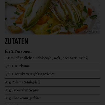
© Peter Barci
ZUTATEN
für 2 Personen
550
ml
pflanzlicher Drink
(Soja-, Reis-, oder Hirse-Drink)
1/2
TL
Kurkuma
1/2
TL
Muskatnuss
frisch gerieben
90
g
Polenta
(Maisgrieß)
50
g
Sauerrahm
(vegan)
50
g
Käse
vegan, gerieben