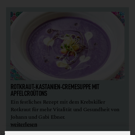
ROTKRAUT-KASTANIEN-CREMESUPPE MIT
APFELCROÛTONS
Ein festliches Rezept mit dem Krebskiller
Rotkraut für mehr Vitalität und Gesundheit von
Johann und Gabi Ebner.
weiterlesen