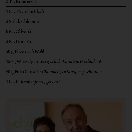
2
TL
Kräutersalz
1
EL
Thymian
frisch
2
Stück
Chicoree
6
EL
Olivenöl
2
EL
Ume Su
50
g
Pilze
nach Wahl
150
g
Wurzelgemüse
geschält (Karotten, Pastinaken)
50
g
Pak Choi
oder Chinakohl, in Streifen geschnitten
1
EL
Petersilie
frisch, gehackt