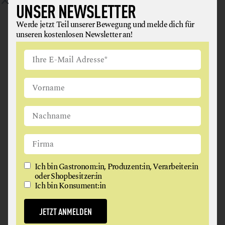
UNSER NEWSLETTER
Werde jetzt Teil unserer Bewegung und melde dich für
unseren kostenlosen Newsletter an!
ROTKRAUTLAIBCHEN AUF KASTANIENSOSSE
Ein wunderbares Rezept für die Feiertage – von
Ich bin Gastronom:in, Produzent:in, Verarbeiter:in
unseren Mitgliedern Johann und Gabi Ebner.
oder Shopbesitzer:in
Ich bin Konsument:in
weiterlesen
JETZT ANMELDEN