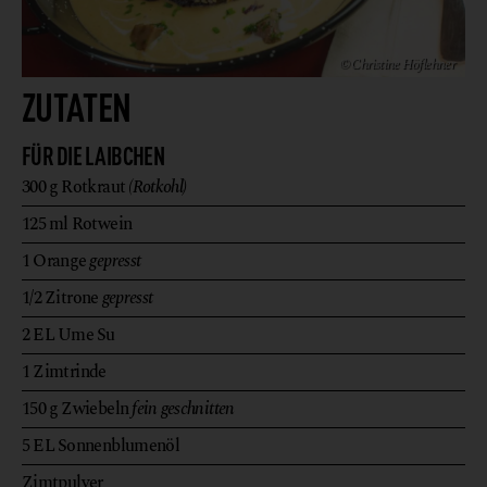
© Christine Höflehner
ZUTATEN
FÜR DIE LAIBCHEN
300
g
Rotkraut
(Rotkohl)
125
ml
Rotwein
1
Orange
gepresst
1/2
Zitrone
gepresst
2
EL
Ume Su
1
Zimtrinde
150
g
Zwiebeln
fein geschnitten
5
EL
Sonnenblumenöl
Zimtpulver