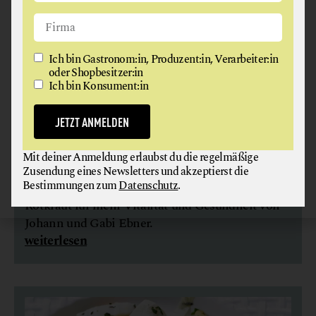
Ich bin Gastronom:in, Produzent:in, Verarbeiter:in
oder Shopbesitzer:in
Ich bin Konsument:in
JETZT ANMELDEN
ROTKRAUT-KASTANIEN-CREMESUPPE MIT
Mit deiner Anmeldung erlaubst du die regelmäßige
APFELCROÛTONS
Zusendung eines Newsletters und akzeptierst die
Bestimmungen zum
Datenschutz
.
Ein festliches Rezept mit dem Krebskiller
Rotkraut für mehr Vitalität und Gesundheit von
Johann und Gabi Ebner.
weiterlesen