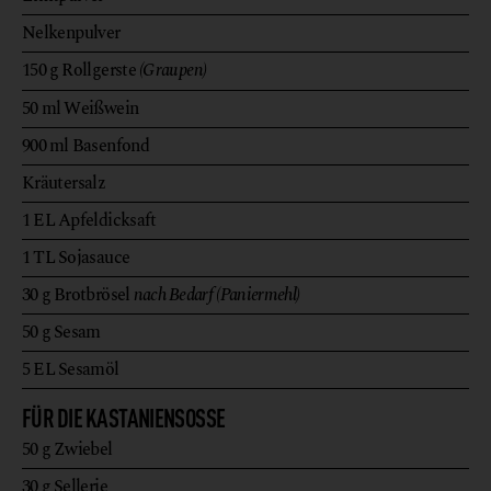
Nelkenpulver
150
g
Rollgerste
(Graupen)
50
ml
Weißwein
900
ml
Basenfond
Kräutersalz
1
EL
Apfeldicksaft
1
TL
Sojasauce
30
g
Brotbrösel
nach Bedarf (Paniermehl)
50
g
Sesam
5
EL
Sesamöl
FÜR DIE KASTANIENSOSSE
50
g
Zwiebel
30
g
Sellerie