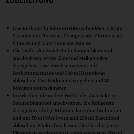
H
r
C
©
h
r
i
s
t
i
n
e
ö
f
l
e
h
n
e
Das Rotkraut in feine Streifen schneiden. Einige
Stunden mit Rotwein, Orangensaft, Zitronensaft,
Ume Su und Zimtrinde marinieren.
Die Hälfte der Zwiebeln in Sonnenblumenöl
anschwitzen, etwas Zimtund Nelkenpulver
dazugeben, kurz durchschwitzen, mit
Rotkrautmarinade und 500 ml Basenfond
ablöschen. Das Rotkraut dazugeben und 30
Minuten weich dünsten.
Inzwischen die andere Hälfte der Zwiebeln in
Sonnenblumenöl anschwitzen, die Rollgerste
dazugeben, einige Minuten kurz durchschmoren
und mit 50 ml Weißwein und 200 ml Basenfond
ablöschen. Einkochen lassen, bis fast die ganze
Flüssigkeit verdampft ist, dann wiederum 200 ml