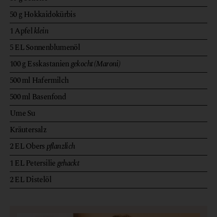
50
g
Hokkaidokürbis
1
Apfel
klein
5
EL
Sonnenblumenöl
100
g
Esskastanien
gekocht (Maroni)
500
ml
Hafermilch
500
ml
Basenfond
Ume Su
Kräutersalz
2
EL
Obers
pflanzlich
1
EL
Petersilie
gehackt
2
EL
Distelöl