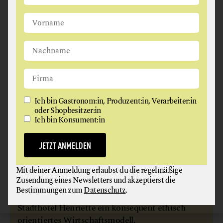
biologisch und regional ist.
weiterlesen
Ich bin Gastronom:in, Produzent:in, Verarbeiter:in
oder Shopbesitzer:in
Ich bin Konsument:in
JETZT ANMELDEN
Mit deiner Anmeldung erlaubst du die regelmäßige
HENRIETTE STADTHOTEL VIENNA
Zusendung eines Newsletters und akzeptierst die
Bestimmungen zum
Datenschutz
.
Georg und Verena verfolgen mit dem Wiener
Stadthotel Henriette ein konsequent ethisch
orientiertes Wirtschaftsmodell.