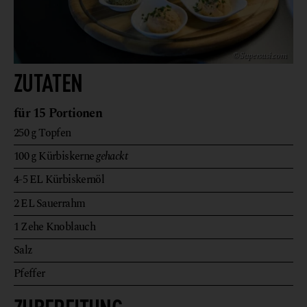
© Supersusi.com
ZUTATEN
für 15 Portionen
250
g
Topfen
100
g
Kürbiskerne
gehackt
4-5
EL
Kürbiskernöl
2
EL
Sauerrahm
1
Zehe
Knoblauch
Salz
Pfeffer
ZUBEREITUNG