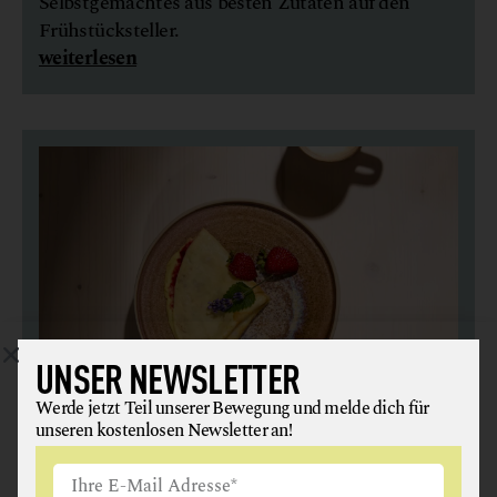
Selbstgemachtes aus besten Zutaten auf den
Frühstücksteller.
weiterlesen
UNSER NEWSLETTER
Werde jetzt Teil unserer Bewegung und melde dich für
PALATSCHINKEN
unseren kostenlosen Newsletter an!
Ein süßer Klassiker aus dem Wiener Stadthotel
Henriette, wo das Frühstück selbstgemacht,