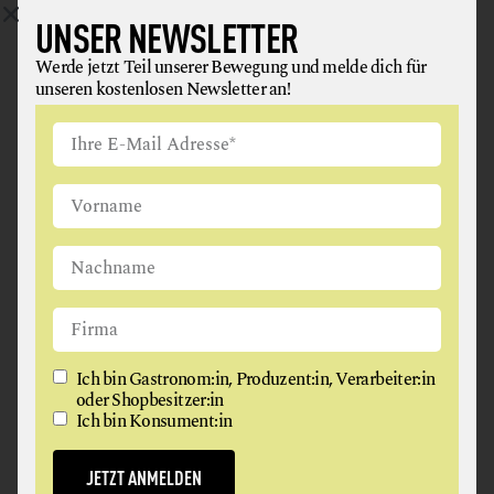
UNSER NEWSLETTER
Werde jetzt Teil unserer Bewegung und melde dich für
unseren kostenlosen Newsletter an!
FORELLE MIT PILZ-XO-SAUCE
Mit diesem Rezept gelingt der zarte Fisch
garantiert und bleibt nicht am Rost kleben. Am
besten mit Bio-Zutaten und Liebe.
weiterlesen
Ich bin Gastronom:in, Produzent:in, Verarbeiter:in
oder Shopbesitzer:in
Ich bin Konsument:in
JETZT ANMELDEN