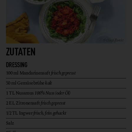
© Nina Zorcic
ZUTATEN
DRESSING
100
ml
Mandarinensaft
frisch gepresst
50
ml
Gemüsebrühe
kalt
1
TL
Nussmus
100% Nuss (oder Öl)
2
EL
Zitronensaft
frisch gepresst
1/2
TL
Ingwer
frisch, fein gehackt
Salz