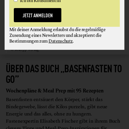
Ich bin Konsument:in
JETZT ANMELDEN
Mit deiner Anmeldung erlaubst du die regelmäßige
Zusendung eines Newsletters und akzeptierst die
Bestimmungen zum
Datenschutz
.
© Kneipp Verlag
ÜBER DAS BUCH „BASENFASTEN TO
GO”
Wochenpläne & Meal Prep mit 95 Rezepten
Basenfasten entsäuert den Körper, stärkt das
Bindegewebe, lässt die Kilos purzeln, gibt neue
Energie und das alles, ohne zu hungern.
Fastenexpertin Elisabeth Fischer gibt in ihrem Buch
clevere Tipps und Meal-Prep-Inspirationen für