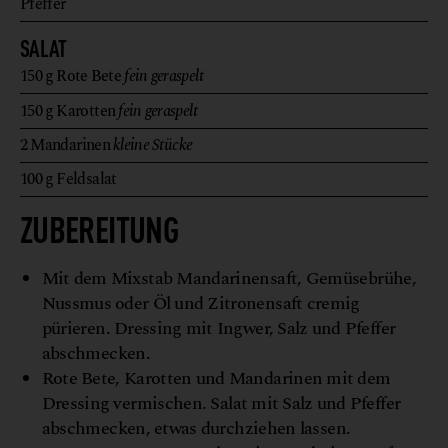
Pfeffer
SALAT
150
g
Rote Bete
fein geraspelt
150
g
Karotten
fein geraspelt
2
Mandarinen
kleine Stücke
100
g
Feldsalat
ZUBEREITUNG
Mit dem Mixstab Mandarinensaft, Gemüsebrühe,
Nussmus oder Öl und Zitronensaft cremig
pürieren. Dressing mit Ingwer, Salz und Pfeffer
abschmecken.
Rote Bete, Karotten und Mandarinen mit dem
Dressing vermischen. Salat mit Salz und Pfeffer
abschmecken, etwas durchziehen lassen.