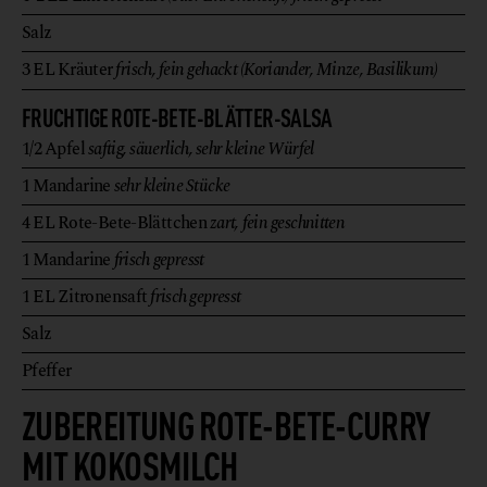
Salz
3
EL
Kräuter
frisch, fein gehackt (Koriander, Minze, Basilikum)
FRUCHTIGE ROTE-BETE-BLÄTTER-SALSA
1/2
Apfel
saftig, säuerlich, sehr kleine Würfel
1
Mandarine
sehr kleine Stücke
4
EL
Rote-Bete-Blättchen
zart, fein geschnitten
1
Mandarine
frisch gepresst
1
EL
Zitronensaft
frisch gepresst
Salz
Pfeffer
ZUBEREITUNG ROTE-BETE-CURRY
MIT KOKOSMILCH