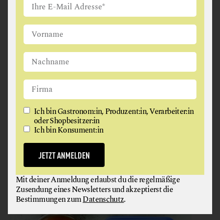
achte im Supermarkt auf das EU-Bio-Siegel oder
Siegel, die darüber hinausgehen, wie zum Beispiel
Bio Austria, Demeter, Ja Natürlich, Erde & Saat
oder Bioland.
Wann ist etwas wirklich bio?
Ich bin Gastronom:in, Produzent:in, Verarbeiter:in
oder Shopbesitzer:in
Ich bin Konsument:in
JETZT ANMELDEN
Mit deiner Anmeldung erlaubst du die regelmäßige
Zusendung eines Newsletters und akzeptierst die
Bestimmungen zum
Datenschutz
.