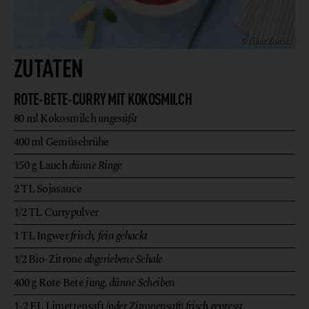
© Nina Zorcic
ZUTATEN
ROTE-BETE-CURRY MIT KOKOSMILCH
80
ml
Kokosmilch
ungesüßt
400
ml
Gemüsebrühe
150
g
Lauch
dünne Ringe
2
TL
Sojasauce
1/2
TL
Currypulver
1
TL
Ingwer
frisch, fein gehackt
1/2
Bio-Zitrone
abgeriebene Schale
400
g
Rote Bete
jung, dünne Scheiben
1-2
EL
Limettensaft
(oder Zitronensaft) frisch gepresst