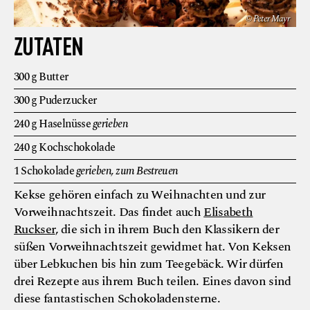
© Peter Mayr
ZUTATEN
300
g
Butter
300
g
Puderzucker
240
g
Haselnüsse
gerieben
240
g
Kochschokolade
1
Schokolade
gerieben, zum Bestreuen
Kekse gehören einfach zu Weihnachten und zur
Vorweihnachtszeit. Das findet auch
Elisabeth
Ruckser
, die sich in ihrem Buch den Klassikern der
süßen Vorweihnachtszeit gewidmet hat. Von Keksen
über Lebkuchen bis hin zum Teegebäck. Wir dürfen
drei Rezepte aus ihrem Buch teilen. Eines davon sind
diese fantastischen Schokoladensterne.