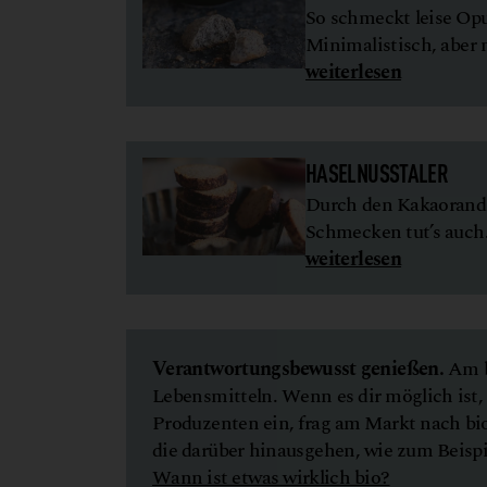
So schmeckt leise Op
Minimalistisch, aber 
weiterlesen
HASELNUSSTALER
Durch den Kakaorand 
Schmecken tut’s auch
weiterlesen
Verantwortungsbewusst genießen.
Am b
Lebensmitteln. Wenn es dir möglich ist, 
Produzenten ein, frag am Markt nach bio
die darüber hinausgehen, wie zum Beispie
Wann ist etwas wirklich bio?