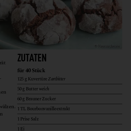
© Vanessa Jansen
ZUTATEN
rät
für 40 Stück
.
125
g
Kuvertüre
Zartbitter
50
g
Butter
weich
nen
60
g
Brauner Zucker
 wälzen.
1
TL
Bourbonvanilleextrakt
en
1
Prise
Salz
1
Ei