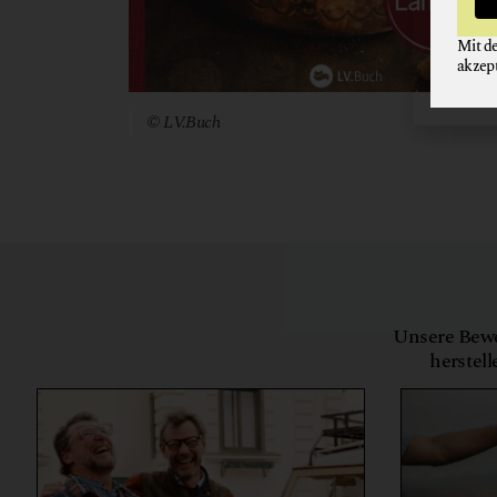
Mit d
akzep
© LV.Buch
Unsere Bewe
herstell