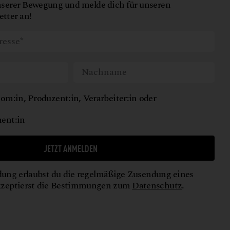
nserer Bewegung und melde dich für unseren
tter an!
om:in, Produzent:in, Verarbeiter:in oder
ent:in
JETZT ANMELDEN
ung erlaubst du die regelmäßige Zusendung eines
kzeptierst die Bestimmungen zum
Datenschutz
.