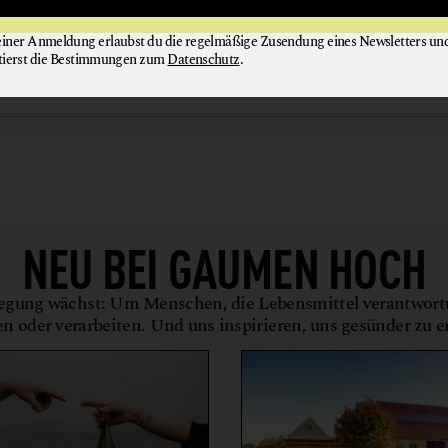
einer Anmeldung erlaubst du die regelmäßige Zusendung eines Newsletters un
tierst die Bestimmungen zum
Datenschutz
.
NEU BEI
GAUMEN HOCH
gung wächst: Um Menschen, die Lebensmittel verantwor
en oder verarbeiten. Und uns inspirieren, uns gesünder zu 