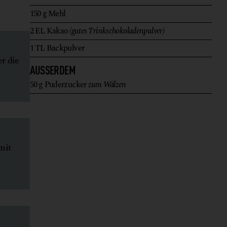
150
g
Mehl
2
EL
Kakao
(gutes Trinkschokoladenpulver)
1
TL
Backpulver
r die
AUSSERDEM
50
g
Puderzucker
zum Wälzen
 mit