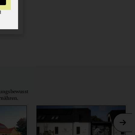
d
tungsbewusst
ernähren.