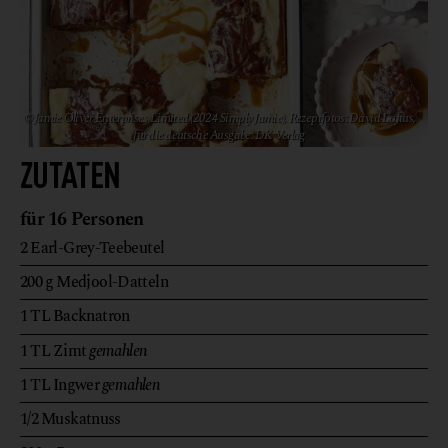
© Jamie Oliver Enterprises Limited (2024 Simply Jamie), Rezeptfotos: David Loftus,
für die deutsche Ausgabe: DK Verlag
ZUTATEN
für 16 Personen
2
Earl-Grey-Teebeutel
200
g
Medjool-Datteln
1
TL
Backnatron
1
TL
Zimt
gemahlen
1
TL
Ingwer
gemahlen
1/2
Muskatnuss