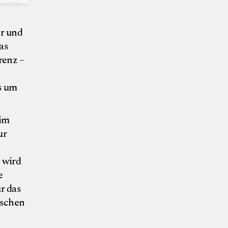
r und
as
renz –
s um
 im
ur
 wird
e
r das
ischen