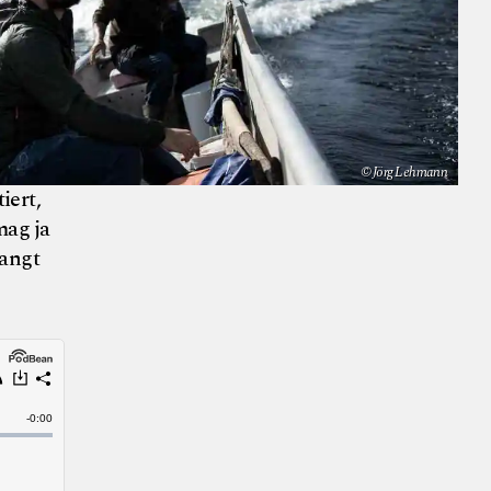
© Jörg Lehmann
iert,
mag ja
langt