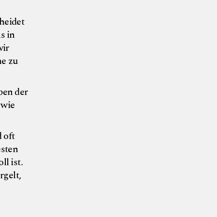
heidet
s in
wir
he zu
ben der
 wie
 oft
esten
l ist.
gelt,