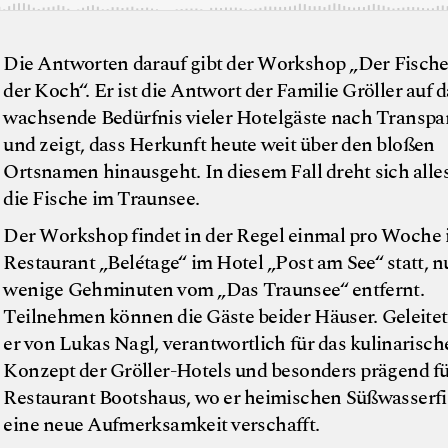
Die Antworten darauf gibt der Workshop „Der Fische
der Koch“. Er ist die Antwort der Familie Gröller auf d
wachsende Bedürfnis vieler Hotelgäste nach Transpa
und zeigt, dass Herkunft heute weit über den bloßen
Ortsnamen hinausgeht. In diesem Fall dreht sich alle
die Fische im Traunsee.
Der Workshop findet in der Regel einmal pro Woche
Restaurant „Belétage“ im Hotel „Post am See“ statt, n
wenige Gehminuten vom „Das Traunsee“ entfernt.
Teilnehmen können die Gäste beider Häuser. Geleitet
er von Lukas Nagl, verantwortlich für das kulinarisch
Konzept der Gröller-Hotels und besonders prägend fü
Restaurant Bootshaus, wo er heimischen Süßwasserf
eine neue Aufmerksamkeit verschafft.