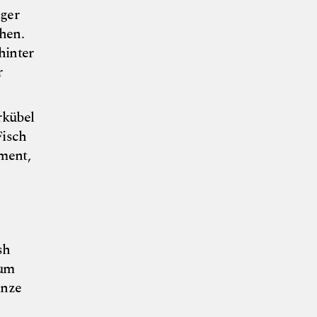
iger
hen.
hinter
r
rkübel
Fisch
ment,
sh
 um
änze