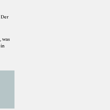
 Der
, was
ein