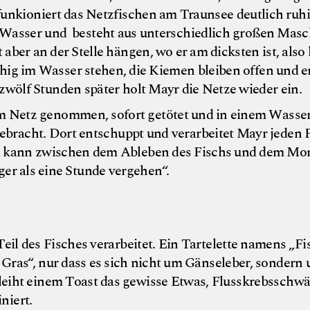
unkioniert das Netzfischen am Traunsee deutlich ruh
im Wasser und besteht aus unterschiedlich großen Masc
ber an der Stelle hängen, wo er am dicksten ist, also 
ruhig im Wasser stehen, die Kiemen bleiben offen und e
zwölf Stunden später holt Mayr die Netze wieder ein.
em Netz genommen, sofort getötet und in einem Wasse
gebracht. Dort entschuppt und verarbeitet Mayr jeden 
nge, kann zwischen dem Ableben des Fischs und dem Mo
er als eine Stunde vergehen“.
eil des Fisches verarbeitet. Ein Tartelette namens „Fi
e Gras“, nur dass es sich nicht um Gänseleber, sondern
leiht einem Toast das gewisse Etwas, Flusskrebsschw
niert.