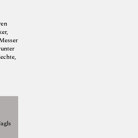
ren
er,
 Messer
runter
echte,
Nagls