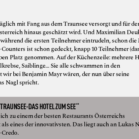
glich mit Fang aus dem Traunsee versorgt und für de
terreich hinaus geschätzt wird. Und Maximilian Deuk
, während die ersten Teilnehmer eintrudeln, schon die
-Counters ist schon gedeckt, knapp 10 Teilnehmer (da
haben Platz genommen. Auf der Küchenzeile: mehrere H
lkrebse, Saiblinge… Sie alle schwammen in den
wir bei Benjamin Mayr wären, der nun über seine
s Nagl spricht.
 TRAUNSEE-DAS HOTEL ZUM SEE“
ich zu einem der besten Restaurants Österreichs
t als eines der innovativsten. Das liegt auch an Lukas 
“-Credo.