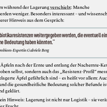
iom während der Lagerung
verschiebt
: Manche
den weniger. Besonders interessant – und wissensch
iterer Hinweis aus dem Gespräch:
biotikaresistenzen weitergegeben werden, die eventuell ei
che Bedeutung haben könnten.“
obiom-Expertin Gabriele Berg
bei Äpfeln nach der Ernte und entlang der Nachernte‑Ke
oben selbst, sondern auch das „Resistenz-Profil“ mes
lagerte Äpfel gefährlich sind – es heißt vor allem: Auc
und die gesundheitliche Bedeutung solcher Befunde is
d geklärt.
ein Hinweis: Lagerung ist nicht nur Logistik – sie ver
er Frucht.