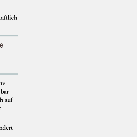
aftlich
ne
tte
sbar
h auf
t
ändert