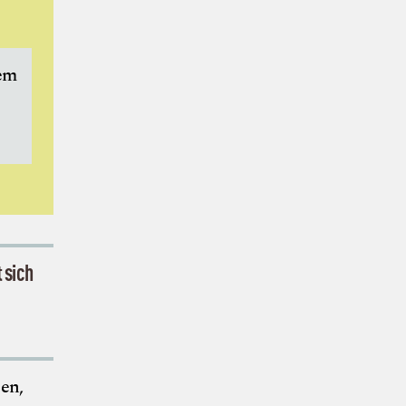
dem
 sich
en,