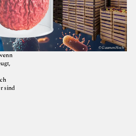
© Gaumen Hoch
 wenn
eugt,
ich
r sind