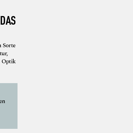
 DAS
h Sorte
tur,
e Optik
en