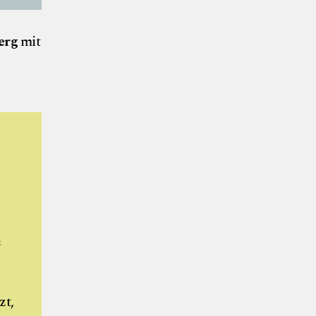
erg
mit
n
zt,