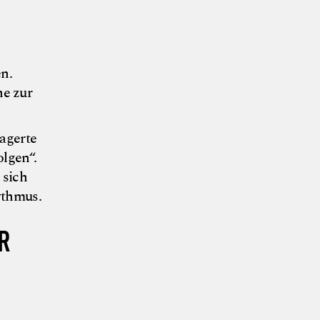
en.
he zur
lagerte
olgen“.
 sich
ythmus.
R