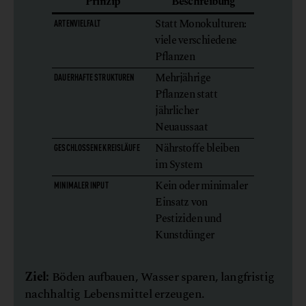
Prinzip
Beschreibung
Statt Monokulturen:
ARTENVIELFALT
viele verschiedene
Pflanzen
Mehrjährige
DAUERHAFTE STRUKTUREN
Pflanzen statt
jährlicher
Neuaussaat
Nährstoffe bleiben
GESCHLOSSENE KREISLÄUFE
im System
Kein oder minimaler
MINIMALER INPUT
Einsatz von
Pestiziden und
Kunstdünger
Ziel:
Böden aufbauen, Wasser sparen, langfristig
nachhaltig Lebensmittel erzeugen.