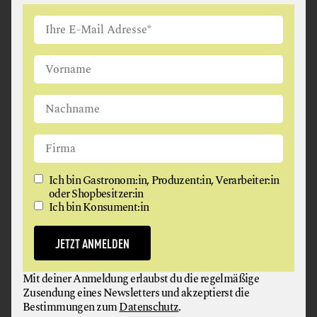
realem Anbau-Potenzial in Österreich – angepasst an
künftige Klimabedingungen und mit geringerem
Pestizideinsatz:
BEKANNTE SÜDFRÜCHTE, DIE IN ÖSTERREICH
ANBAUBAR SIND
Kaki
Kiwi & Kiwibeere
Feige
Granatapfel
Ich bin Gastronom:in, Produzent:in, Verarbeiter:in
oder Shopbesitzer:in
Winterharte Zitrusarten (inkl. Yuzu)
Ich bin Konsument:in
NEUE EXOTEN MIT POTENZIAL FÜR ÖSTERREICH
JETZT ANMELDEN
Jujube (Chinesische Dattel)
Feijoa (Brasilianische Guave)
Mit deiner Anmeldung erlaubst du die regelmäßige
Japanische Wollmispel
Zusendung eines Newsletters und akzeptierst die
Pawpaw
Bestimmungen zum
Datenschutz
.