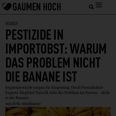
WISSEN
PESTIZIDE IN
IMPORTOBST: WARUM
DAS PROBLEM NICHT
DIE BANANE IST
Importpestizide sorgen für Empörung. Doch Permakultur-
Experte Siegfried Tatschl sieht das Problem im System – nicht
in der Banane.
von Felix Moßmeier