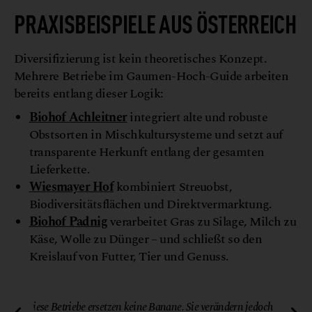
PRAXISBEISPIELE AUS ÖSTERREICH
Diversifizierung ist kein theoretisches Konzept.
Mehrere Betriebe im Gaumen-Hoch-Guide arbeiten
bereits entlang dieser Logik:
Biohof Achleitner
integriert alte und robuste
Obstsorten in Mischkultursysteme und setzt auf
transparente Herkunft entlang der gesamten
Lieferkette.
Wiesmayer Hof
kombiniert Streuobst,
Biodiversitätsflächen und Direktvermarktung.
Biohof Padnig
verarbeitet Gras zu Silage, Milch zu
Käse, Wolle zu Dünger – und schließt so den
Kreislauf von Futter, Tier und Genuss.
fie
© Biohof Achleitner
Diese Betriebe ersetzen keine Banane. Sie verändern jedoch