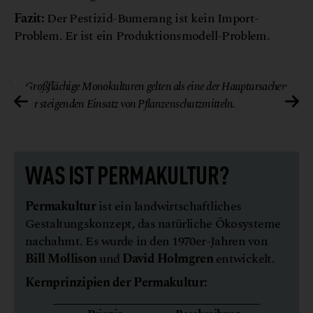
Fazit:
Der Pestizid-Bumerang ist kein Import-
Problem. Er ist ein Produktionsmodell-Problem.
va
© Canva
Großflächige Monokulturen gelten als eine der Hauptursachen
für steigenden Einsatz von Pflanzenschutzmitteln.
WAS IST PERMAKULTUR?
Permakultur
ist ein landwirtschaftliches
Gestaltungskonzept, das natürliche Ökosysteme
nachahmt. Es wurde in den 1970er-Jahren von
Bill Mollison
und
David Holmgren
entwickelt.
Kernprinzipien der Permakultur: