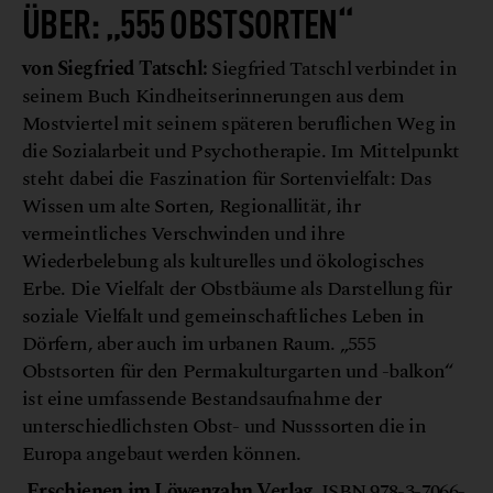
ÜBER: „555 OBSTSORTEN“
von Siegfried Tatschl:
Siegfried Tatschl verbindet in
seinem Buch Kindheitserinnerungen aus dem
Mostviertel mit seinem späteren beruflichen Weg in
die Sozialarbeit und Psychotherapie. Im Mittelpunkt
steht dabei die Faszination für Sortenvielfalt: Das
Wissen um alte Sorten, Regionallität, ihr
vermeintliches Verschwinden und ihre
Wiederbelebung als kulturelles und ökologisches
Erbe. Die Vielfalt der Obstbäume als Darstellung für
soziale Vielfalt und gemeinschaftliches Leben in
Dörfern, aber auch im urbanen Raum. „555
Obstsorten für den Permakulturgarten und -balkon“
ist eine umfassende Bestandsaufnahme der
unterschiedlichsten Obst- und Nusssorten die in
Europa angebaut werden können.
Erschienen im Löwenzahn Verlag.
ISBN 978-3-7066-