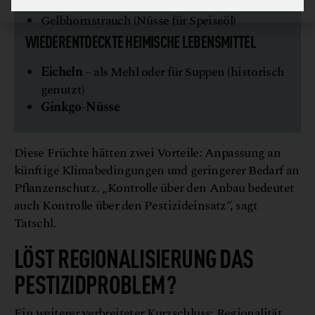
Pistazien
Gelbhornstrauch (Nüsse für Speiseöl)
WIEDERENTDECKTE HEIMISCHE LEBENSMITTEL
Eicheln
– als Mehl oder für Suppen (historisch
genutzt)
Ginkgo-Nüsse
Diese Früchte hätten zwei Vorteile: Anpassung an
künftige Klimabedingungen und geringerer Bedarf an
Pflanzenschutz. „Kontrolle über den Anbau bedeutet
auch Kontrolle über den Pestizideinsatz“, sagt
Tatschl.
LÖST REGIONALISIERUNG DAS
PESTIZIDPROBLEM?
Ein weiterer verbreiteter Kurzschluss: Regionalität