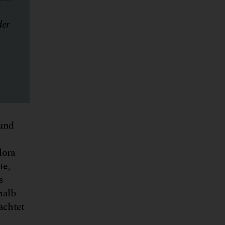
der
 und
lora
te,
s
halb
achtet