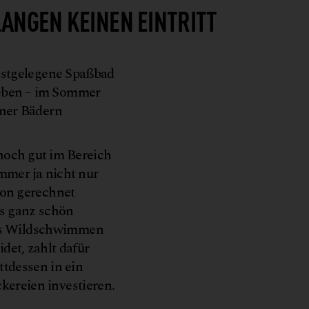
NGEN KEINEN EINTRITT
chstgelegene Spaßbad
lieben – im Sommer
ener Bädern
noch gut im Bereich
ommer ja nicht nur
son gerechnet
ts ganz schön
das Wildschwimmen
et, zahlt dafür
ttdessen in ein
ckereien investieren.