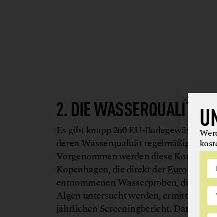
2. DIE WASSERQUALITÄT 
U
Es gibt knapp 260 EU-Badegewässer in Ö
Werd
deren Wasserqualität regelmäßig – auch
kost
Vorgenommen werden diese Kontrollen
Kopenhagen, die direkt der
Europäisch
entnommenen Wasserproben, die auf F
Algen untersucht werden, ermittelt die 
jährlichen Screeningbericht. Darin wer