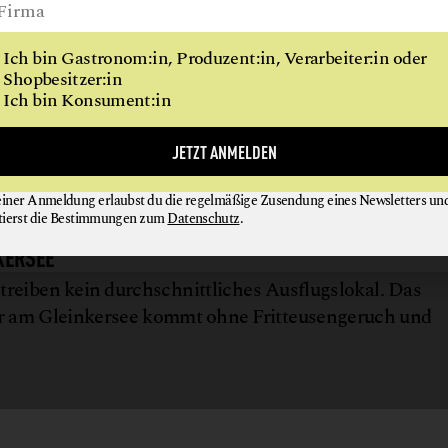
h schneidet dabei seit Jahren überdurchschnittlich gu
n EU-Badegewässern erhielten 2024/25 95,8 Prozent d
Ich bin Gastronom:in, Produzent:in, Verarbeiter:in oder
als ‚gut‘ bewerteten Gewässer auch noch hinzu, sind es
Shopbesitzer:in
nd. Je zwei Gewässer wurden als „ausreichend“ bzw. 
Ich bin Konsument:in
JETZT ANMELDEN
h Zypern, Bulgarien, Griechenland) von 29 untersuchte
zelne Gewässer können
hier eingesehen werden
.
einer Anmeldung erlaubst du die regelmäßige Zusendung eines Newsletters un
tierst die Bestimmungen zum
Datenschutz
.
KERSEE
reiben kein durchschnittliches Ausflugslokal. Das
r am Gleinkersee kommt ohne Fritteusengeruch und