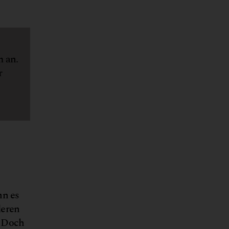
m an.
r
nn es
deren
. Doch