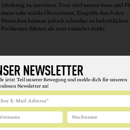
fahrlässig zu zerstören. Zwar sind unsere Seen und Fl
meist sehr stabile Ökosysteme, Eingriffe durch den
Menschen können jedoch schneller zu bedrohlichen
Problemen führen, als man zunächst denkt.
IST AUSGEZEICHNET
NSER NEWSLETTER
sterreich. Dabei handelt es sich um natürliche Gewäs
e jetzt Teil unserer Bewegung und melde dich für unseren
 während der laufenden Badesaison – kontrolliert wird
enlosen Newsletter an!
 von der
Europäischen Umweltagentur (EUA)
mit Sitz
en Kommission
unterstellt ist. Aus den regelmäßig
äkalkeime, gesundheitsschädliche Mikroorganismen 
EUA die Qualität der Gewässer und veröffentlicht eine
den die Ergebnisse der Untersuchungen publiziert und