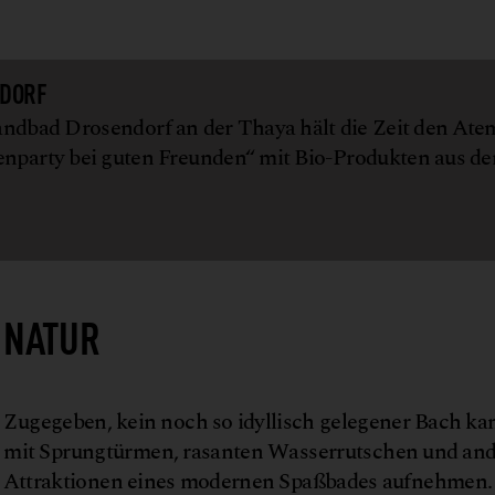
NDORF
andbad Drosendorf an der Thaya hält die Zeit den Ate
nparty bei guten Freunden“ mit Bio-Produkten aus de
 NATUR
Zugegeben, kein noch so idyllisch gelegener Bach ka
mit Sprungtürmen, rasanten Wasserrutschen und an
Attraktionen eines modernen Spaßbades aufnehmen