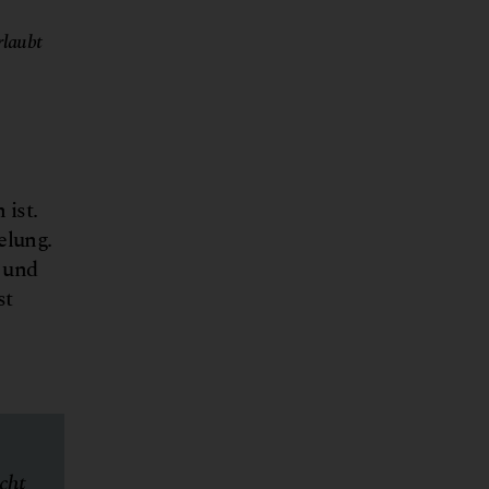
rlaubt
 ist.
elung.
 und
st
cht