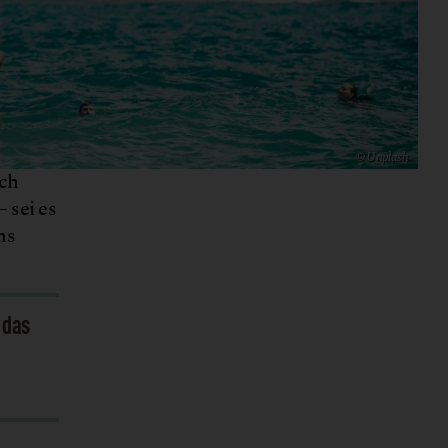
© Unplash
ich
 sei es
hs
 das
© Canva