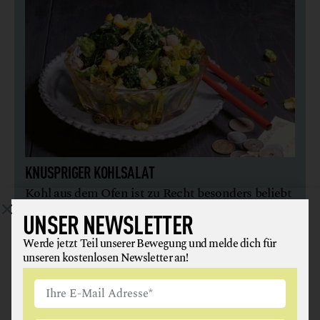
KNUSPRIGER KOHLSALAT
Kohl aus dem Ofen ist zu Recht besonders beliebt
geworden. Mit diesem Dressing – kreiert im
UNSER NEWSLETTER
Restaurant Mochi – noch viel mehr.
Werde jetzt Teil unserer Bewegung und melde dich für
weiterlesen
unseren kostenlosen Newsletter an!