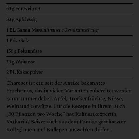
60
g
Portwein
rot
30
g
Apfelessig
1
EL
Garam Masala
(indische Gewürzmischung)
1
Prise
Salz
150
g
Pekannüsse
75
g
Walnüsse
2
EL
Kakaopulver
Charoset ist ein seit der Antike bekanntes
Fruchtmus, das in vielen Varianten zubereitet werden
kann. Immer dabei: Äpfel, Trockenfrüchte, Nüsse,
Wein und Gewürze. Für die Rezepte in ihrem Buch
„30 Pflanzen pro Woche” hat Kulinarikexpertin
Katharina Seiser auch aus dem Fundus geschätzter
Kolleginnen und Kollegen auswählen dürfen.