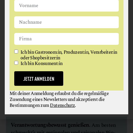
Ich bin Gastronom:in, Produzent:in, Verarbeiter:in
oder Shopbesitzer:in
Ich bin Konsument:in
RIBOLLITA
Der Name dieser toskanischen Schwarzkohlsuppe
JETZT ANMELDEN
mit weißen Bohnen bedeutet „aufgewärmt“, aber
sie schmeckt auch frisch köstlich.
Mit deiner Anmeldung erlaubst du die regelmäßige
weiterlesen
Zusendung eines Newsletters und akzeptierst die
Bestimmungen zum
Datenschutz
.
Verantwortungsbewusst genießen.
Am besten
schmeckt’s mit regionalen und saisonalen Bio-