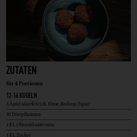
© Nuriel Molcho
ZUTATEN
für 4 Portionen
12-16 KUGELN
3
Äpfel
säuerlich (z.B. Elstar, Boskoop, Topaz)
10
Dörrpflaumen
1
EL
Olivenöl
nativ extra
1
EL
Zucker