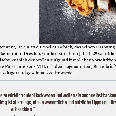
enannt, ist ein traditionelles Gebäck, das seinen Ursprung
s berühmt in Dresden, wurde erstmals im Jahr 1329 schriftli
cht, enthielt der Stollen aufgrund kirchlicher Vorschriften
bte Papst Innozenz VIII. mit dem sogenannten „Butterbrief“
 saftiger und geschmackvoller wurde.
 zu wirklich guten Backwaren und wollen sie auch selbst backen
htig ist allerdings, einige wesentliche und nützliche Tipps und Hi
zu beachten.“