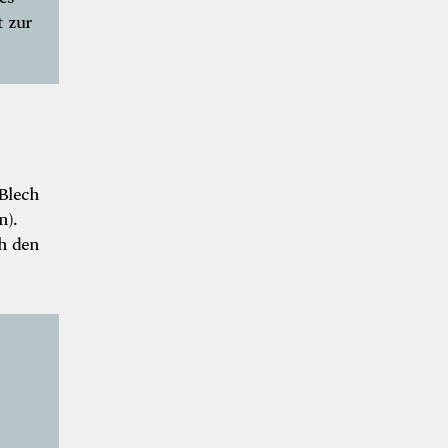
t zur
 Blech
n).
ch den