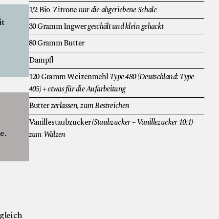
1/2
Bio-Zitrone
nur die abgeriebene Schale
it
30
Gramm
Ingwer
geschält und klein gehackt
80
Gramm
Butter
Dampfl
120
Gramm
Weizenmehl
Type 480 (Deutschland: Type
405) + etwas für die Aufarbeitung
Butter
zerlassen, zum Bestreichen
Vanillestaubzucker
(Staubzucker – Vanillezucker 10:1)
e.
zum Wälzen
gleich