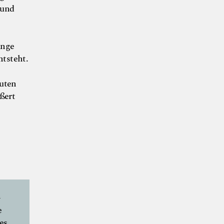
 und
änge
ntsteht.
uten
ößert
-
e
es