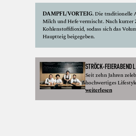
DAMPFL/VORTEIG.
Die traditionelle
Milch und Hefe vermischt. Nach kurzer Z
Kohlenstoffdioxid, sodass sich das Volu
Hauptteig beigegeben.
STRÖCK-FEIERABEND L
Seit zehn Jahren zele
hochwertiges Lifesty
weiterlesen