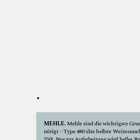
P
r
I
©
n
g
e
r
a
d
e
MEHLE.
Mehle sind die wichtigste Gru
nötigt – Type 480 (das hellste Weizenme
550). Nur zur Aufarbeitung wird helles 