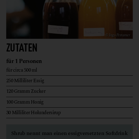
© Ingo Petramer
ZUTATEN
für 1 Personen
für circa 500 ml
250
Milliliter
Essig
120
Gramm
Zucker
100
Gramm
Honig
30
Milliliter
Holundersirup
Shrub nennt man einen essigversetzten Softdrink