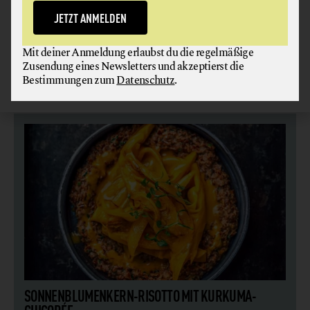
Ein einfaches Gericht aus besten Bio-Zutaten,
JETZT ANMELDEN
das für Gesprächsstoff sorgt. Von Sternekoch Paul
Ivić aus seinem Buch „Vegetarisch”
Mit deiner Anmeldung erlaubst du die regelmäßige
Zusendung eines Newsletters und akzeptierst die
weiterlesen
Bestimmungen zum
Datenschutz
.
SONNENBLUMENKERN-RISOTTO MIT KURKUMA-
CHICORÉE