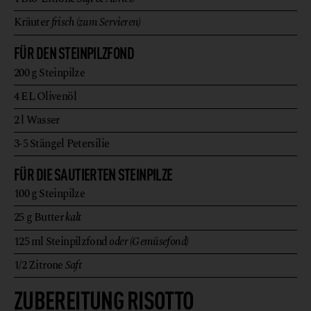
Kräuter
frisch (zum Servieren)
FÜR DEN STEINPILZFOND
200
g
Steinpilze
4
EL
Olivenöl
2
l
Wasser
3-5
Stängel
Petersilie
FÜR DIE SAUTIERTEN STEINPILZE
100
g
Steinpilze
25
g
Butter
kalt
125
ml
Steinpilzfond
oder (Gemüsefond)
1/2
Zitrone
Saft
ZUBEREITUNG RISOTTO