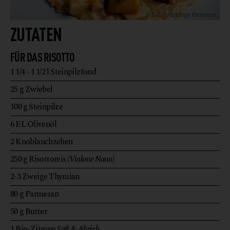
© DK Verlag/Ingo Pertramer
ZUTATEN
FÜR DAS RISOTTO
1 1/4 - 1 1/2
l
Steinpilzfond
25
g
Zwiebel
100
g
Steinpilze
6
EL
Olivenöl
2
Knoblauchzehen
250
g
Risottoreis
(Vialone Nano)
2-3
Zweige
Thymian
80
g
Parmesan
50
g
Butter
1
Bio-Zitrone
Saft & Abrieb