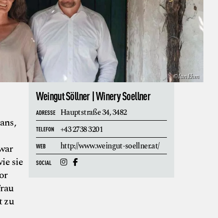
©Ian Ehm
Weingut Söllner | Winery Soellner
Hauptstraße 34,
3482
ADRESSE
ans,
+43 2738 3201
TELEFON
http://www.weingut-soellner.at/
 war
WEB
ie sie
SOCIAL
or
Frau
t zu