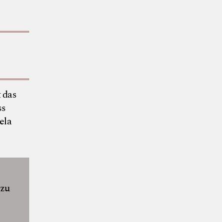
 das
ss
ela
azu