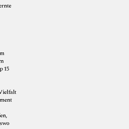
ernte
em
am
p 15
ielfalt
iment
fen,
rswo