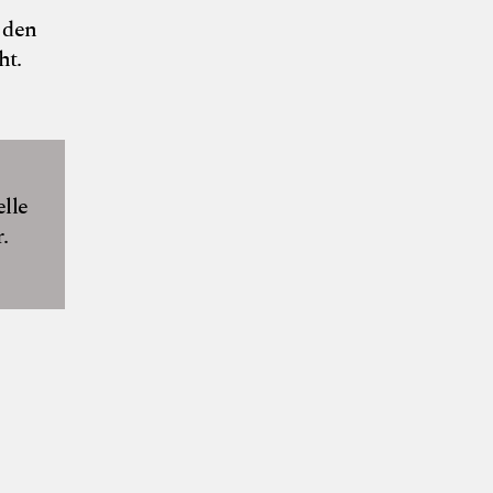
 den
ht.
lle
.
ut Söllner