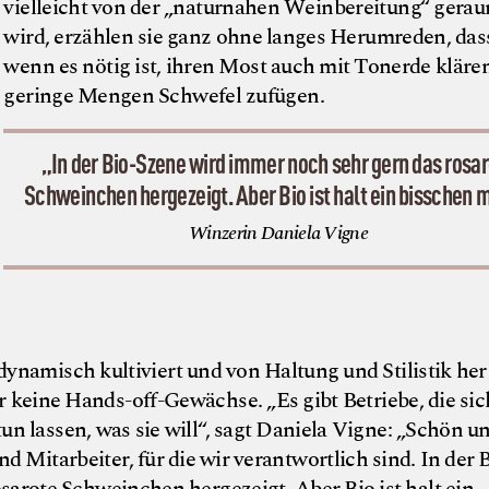
vielleicht von der „naturnahen Weinbereitung“ gerau
wird, erzählen sie ganz ohne langes Herumreden, dass
wenn es nötig ist, ihren Most auch mit Tonerde kläre
geringe Mengen Schwefel zufügen.
„In der Bio-Szene wird immer noch sehr gern das rosa
Schweinchen hergezeigt. Aber Bio ist halt ein bisschen 
Winzerin Daniela Vigne
ynamisch kultiviert und von Haltung und Stilistik her
 keine Hands-off-Gewächse. „Es gibt Betriebe, die sic
 lassen, was sie will“, sagt Daniela Vigne: „Schön un
 Mitarbeiter, für die wir verantwortlich sind. In der 
arote Schweinchen hergezeigt. Aber Bio ist halt ein