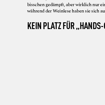
bisschen gedämpft, aber wirklich nur e
während der Weinlese haben sie sich au
KEIN PLATZ FÜR „HANDS
W
S
r
©
e
i
n
g
u
t
ö
l
l
n
e