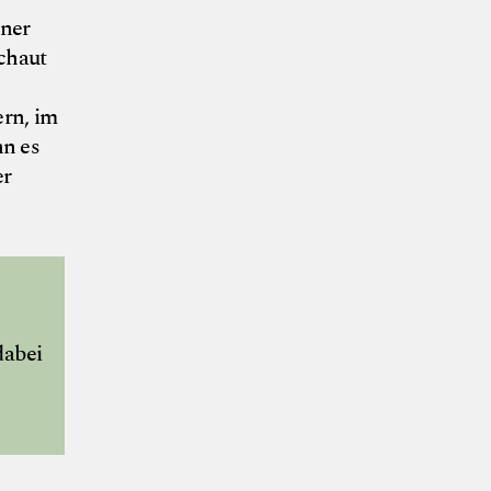
iner
chaut
ern, im
nn es
er
dabei
©Ian Ehm