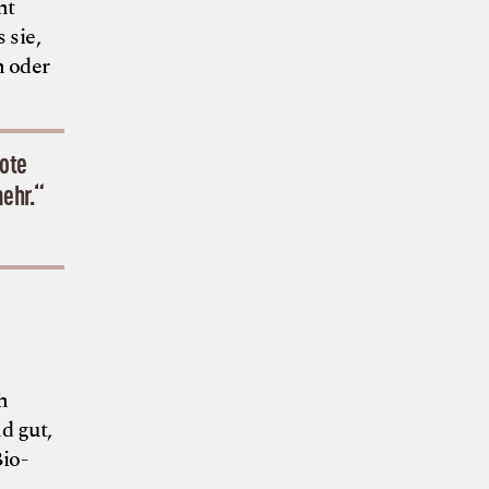
nt
 sie,
n oder
rote
mehr.“
h
d gut,
Bio-