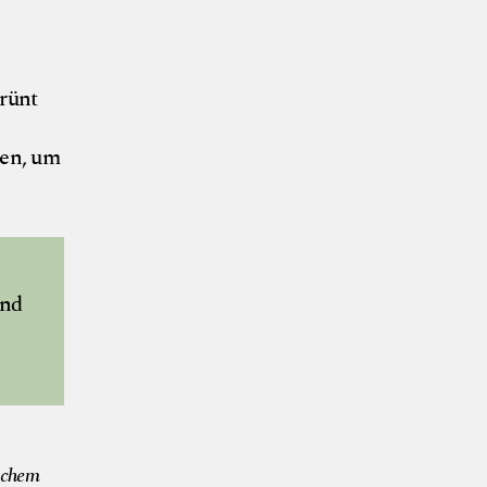
rünt
hen, um
und
ut Söllner
ischem