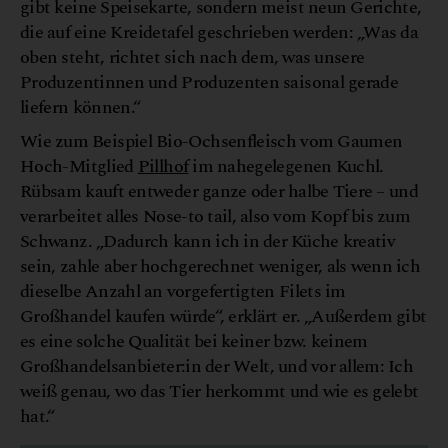
gibt keine Speisekarte, sondern meist neun Gerichte,
die auf eine Kreidetafel geschrieben werden: „Was da
oben steht, richtet sich nach dem, was unsere
Produzentinnen und Produzenten saisonal gerade
liefern können.“
Wie zum Beispiel Bio-Ochsenfleisch vom Gaumen
Hoch-Mitglied
Pillhof
im nahegelegenen Kuchl.
Rübsam kauft entweder ganze oder halbe Tiere – und
verarbeitet alles Nose-to tail, also vom Kopf bis zum
Schwanz. „Dadurch kann ich in der Küche kreativ
sein, zahle aber hochgerechnet weniger, als wenn ich
dieselbe Anzahl an vorgefertigten Filets im
Großhandel kaufen würde“, erklärt er. „Außerdem gibt
es eine solche Qualität bei keiner bzw. keinem
Großhandelsanbieter:in der Welt, und vor allem: Ich
weiß genau, wo das Tier herkommt und wie es gelebt
hat.“