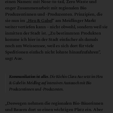
einen Namen: mit Nose-to-tail, Zero Waste und
enger Zusammenarbeit mit regionalen Bio
Produzentinnen und -Produzenten. Prinzipien, die
sie nun im „
Heu & Gabel
“ am Meidlinger Markt
weiter vertiefen kann – nicht obwohl, sondern weil sie
inmitten der Stadt ist. „Zu bestimmten Produkten
komme ich hier in der Stadt einfacher als damals
noch am Weissensee, weil es sich dort für viele
Speditionen einfach nicht lohnte hinaufzufahren“,
sagt Aue.
© Vicky Posch / Heu & Gabel
Kommunikation ist alles.
Die Köchin Clara Aue setzt im Heu
& Gabel in Meidling auf intensiven Austausch mit Bio
Produzentinnen und -Produzenten.
„Deswegen nehmen die regionalen Bio-Bäuerinnen
und Bauern dort so einen wichtigen Platz ein. Aber