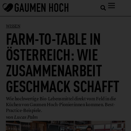
WISSEN
FARM-TO-TABLE IN
ÖSTERREICH: WIE
ZUSAMMENARBEIT
GESCHMACK SCHAFFT
Wie hochwertige Bio-Lebensmittel direkt vom Feld in die
Küchen von Gaumen Hoch-Pionier:innen kommen. Best-
Practice-Beispiele.
von Lucas Palm