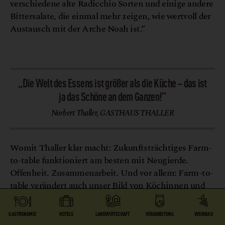
verschiedene alte Radicchio Sorten und einige andere
Bittersalate, die einmal mehr zeigen, wie wertvoll der
Austausch mit der Arche Noah ist.“
F
s
T
©
J
T
K
n
a
V
i
t
u
h
&
i
e
c
„Die Welt des Essens ist größer als die Küche – das ist
ja das Schöne an dem Ganzen!“
Norbert Thaller, GASTHAUS THALLER
Womit Thaller klar macht: Zukunftsträchtiges Farm-
to-table funktioniert am besten mit Neugierde.
Offenheit. Zusammenarbeit. Und vor allem: Farm-to-
table verändert auch unser Bild von Köchinnen und
Köchen. Denn: „Bei uns arbeitet niemand nur in der
Küche“, sagt Norbert Thaller mit einem gewissen
GASTRONOMIE
HOTELS
LANDWIRTSCHAFT
VERARBEITUNG
WEINBAU
Stolz. „Wir arbeiten alle genauso im Garten. Die Welt