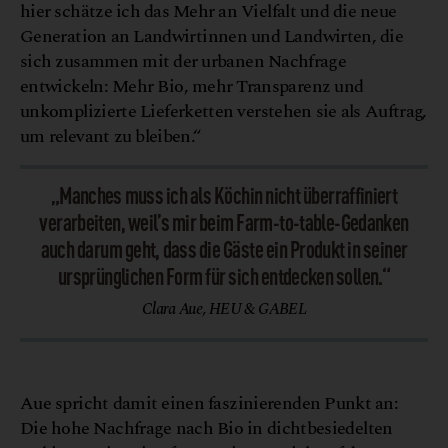
hier schätze ich das Mehr an Vielfalt und die neue
Generation an Landwirtinnen und Landwirten, die
sich zusammen mit der urbanen Nachfrage
entwickeln: Mehr Bio, mehr Transparenz und
unkomplizierte Lieferketten verstehen sie als Auftrag,
um relevant zu bleiben.“
„Manches muss ich als Köchin nicht überraffiniert
verarbeiten, weil’s mir beim Farm-to-table-Gedanken
auch darum geht, dass die Gäste ein Produkt in seiner
ursprünglichen Form für sich entdecken sollen.“
Clara Aue, HEU & GABEL
N
K
e
©
u
a
r
t
ä
s
Aue spricht damit einen faszinierenden Punkt an:
Die hohe Nachfrage nach Bio in dichtbesiedelten