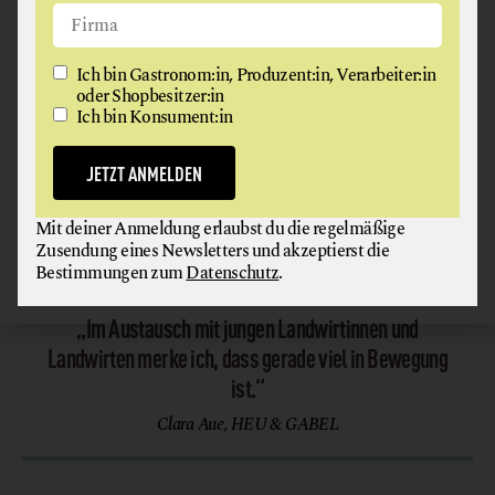
Ich bin Gastronom:in, Produzent:in, Verarbeiter:in
oder Shopbesitzer:in
BIO-FEIGENHOF
Ich bin Konsument:in
Ursula und Harald entschieden sich für den
Anbau der exotischen Frucht, die die meisten nur
JETZT ANMELDEN
aus dem Urlaub kannten. Und das in Wien.
weiterlesen
Mit deiner Anmeldung erlaubst du die regelmäßige
Zusendung eines Newsletters und akzeptierst die
Bestimmungen zum
Datenschutz
.
„Im Austausch mit jungen Landwirtinnen und
Landwirten merke ich, dass gerade viel in Bewegung
ist.“
Clara Aue, HEU & GABEL