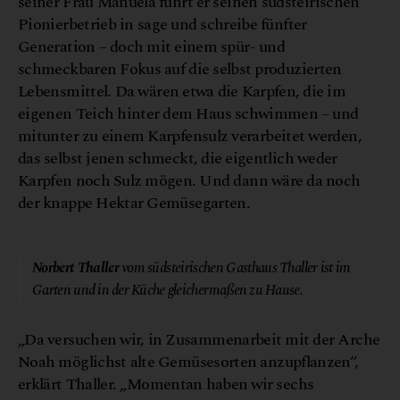
seiner Frau Manuela führt er seinen südsteirischen
Pionierbetrieb in sage und schreibe fünfter
Generation – doch mit einem spür- und
schmeckbaren Fokus auf die selbst produzierten
Lebensmittel. Da wären etwa die Karpfen, die im
eigenen Teich hinter dem Haus schwimmen – und
mitunter zu einem Karpfensulz verarbeitet werden,
das selbst jenen schmeckt, die eigentlich weder
Karpfen noch Sulz mögen. Und dann wäre da noch
der knappe Hektar Gemüsegarten.
© JTK & Tina Veit Fuchs
Norbert Thaller
vom südsteirischen Gasthaus Thaller ist im
Garten und in der Küche gleichermaßen zu Hause.
„Da versuchen wir, in Zusammenarbeit mit der Arche
Noah möglichst alte Gemüsesorten anzupflanzen“,
erklärt Thaller. „Momentan haben wir sechs