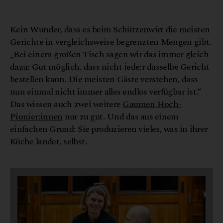
S
t
©
c
h
ü
t
z
e
n
w
i
r
Kein Wunder, dass es beim Schützenwirt die meisten
Gerichte in vergleichsweise begrenzten Mengen gibt.
„Bei einem großen Tisch sagen wir das immer gleich
dazu: Gut möglich, dass nicht jede:r dasselbe Gericht
bestellen kann. Die meisten Gäste verstehen, dass
nun einmal nicht immer alles endlos verfügbar ist.“
Das wissen auch zwei weitere
Gaumen Hoch-
Pionier:innen
nur zu gut. Und das aus einem
einfachen Grund: Sie produzieren vieles, was in ihrer
Küche landet, selbst.