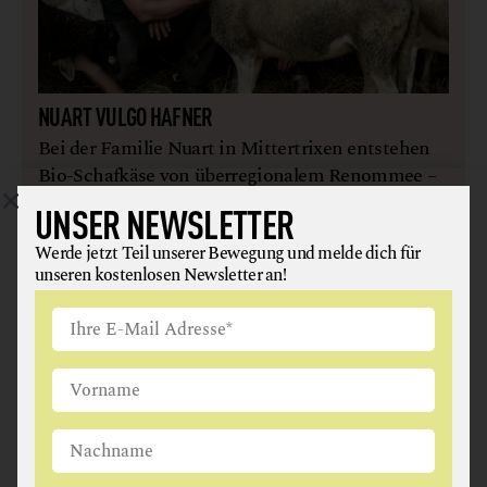
NUART VULGO HAFNER
Bei der Familie Nuart in Mittertrixen entstehen
Bio-Schafkäse von überregionalem Renommee –
in einem ganz besonderen Kreislauf.
UNSER NEWSLETTER
weiterlesen
Werde jetzt Teil unserer Bewegung und melde dich für
unseren kostenlosen Newsletter an!