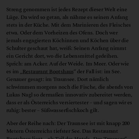
n
©
J
o
e
r
g
L
e
h
m
a
n
Streng genommen ist jedes Rezept dieser Welt eine
Lüge. Da wird so getan, als nähme es seinen Anfang
stets in der Küche. Mit dem Marinieren des Fleisches
etwa. Oder dem Vorheizen des Ofens. Doch wer
jemals engagierten Köchinnen und Köchen über die
Schulter geschaut hat, weiß: Seinen Anfang nimmt
ein Gericht dort, wo die Lebensmittel gedeihen.
Sprich: am Acker. Auf der Weide. Im Meer. Oder wie
es im „
Restaurant Bootshaus
“ der Fall ist: im See.
Genauer gesagt: im Traunsee. Dort nämlich
schwimmen morgens noch die Fische, die abends von
Lukas Nagl so dermaßen innovativ zubereitet werden,
dass er als Österreichs versiertester – und sagen wir es
ruhig: bester – Süßwasserfischkoch gilt.
Aber der Reihe nach: Der Traunsee ist mit knapp 200
Metern Österreichs tiefster See. Das Restaurant
Bootshaus liegt – als Teil des Hotels „Das Traunsee“ –