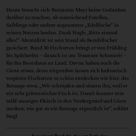
n
©
J
o
e
r
g
L
e
h
m
a
n
Heute braucht sich Benjamin Mayr keine Gedanken
darüber zu machen, ob ausreichend Forellen,
Saiblinge oder andere sogenannte „Edelfische“ in
seinen Netzen landen. Dank Nagls „Bitte einmal
alles!“-Mentalität ist sein Stand als Berufsfischer
gesichert. Rund 30 Fischarten bringt er von Frühling
bis Spätherbst – danach ist am Traunsee Schonzeit –
für das Bootshaus an Land. Davon haben auch die
Gäste etwas, denn nirgendwo lassen sich kulinarisch
verpönte Fischarten so schön entdecken wie hier: das
Rotauge etwa. „Wir schröpfen und säuern ihn, weil er
ein sehr grätenreicher Fisch ist. Damit kommt sein
mild-nussiges Fleisch in den Vordergrund und Gäste
merken, wie gut so ein Rotauge eigentlich ist“, erklärt
Nagl.