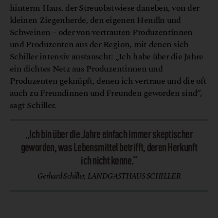
hinterm Haus, der Streuobstwiese daneben, von der
kleinen Ziegenherde, den eigenen Hendln und
Schweinen – oder von vertrauten Produzentinnen
und Produzenten aus der Region, mit denen sich
Schiller intensiv austauscht: „Ich habe über die Jahre
ein dichtes Netz aus Produzentinnen und
Produzenten geknüpft, denen ich vertraue und die oft
auch zu Freundinnen und Freunden geworden sind“,
sagt Schiller.
„Ich bin über die Jahre einfach immer skeptischer
geworden, was Lebensmittel betrifft, deren Herkunft
ich nicht kenne.“
Gerhard Schiller, LANDGASTHAUS SCHILLER
k
S
S
©
o
p
h
i
a
c
h
i
l
l
i