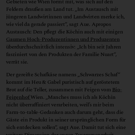
Gebieten wie Wien formt mit, was sich auf den
Feldern draußen am Land tut. „Im Austausch mit
jüngeren Landwirtinnen und Landwirten merke ich,
wie viel da gerade passiert“, sagt Aue. Apropos
Austausch: Den pflegt die Köchin auch mit einigen
Gaumen Hoch-Produzentinnen und Produzenten
überdurchschnittlich intensiv: „Ich bin seit Jahren
fasziniert von den Produkten der Familie Nuart“,
verrät sie.
Der gereifte Schafkäse namens „Schwarzes Schaf“
kommt im Heu & Gabel puristisch auf geröstetem
Brot auf die Teller, zusammen mit Feigen vom
Bio-
Feigenhof
Wien. „Manches muss ich als Köchin
nicht überraffiniert verarbeiten, weil’s mir beim
Farm-to-table-Gedanken auch darum geht, dass die
Gäste ein Produkt in seiner ursprünglichen Form für
sich entdecken sollen“, sagt Aue. Damit tut sich eine
weitere Dimension der engen Zusammenarbeit