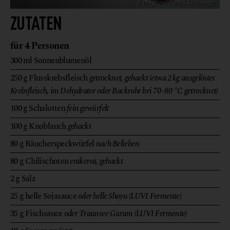
© Helge und Patrick Kirchberger
ZUTATEN
für 4 Personen
300
ml
Sonnenblumenöl
250
g
Flusskrebsfleisch
getrocknet, gehackt (etwa 2 kg ausgelöstes
Krebsfleisch, im Dehydrator oder Backrohr bei 70–80 °C getrocknet)
100
g
Schalotten
fein gewürfelt
100
g
Knoblauch
gehackt
80
g
Räucherspeckwürfel
nach Belieben
80
g
Chilischoten
entkernt, gehackt
2
g
Salz
25
g
helle Sojasauce
oder helle Shoyu (LUVI Fermente)
35
g
Fischsauce
oder Traunsee Garum (LUVI Fermente)