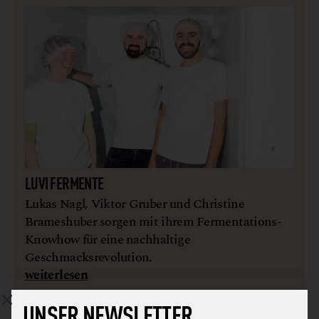
LUVI FERMENTE
Lukas Nagl, Viktor Gruber und Christine
Brameshuber sorgen mit ihrem Fermentations-
Knowhow für eine nachhaltige
Geschmacksrevolution.
weiterlesen
UNSER NEWSLETTER