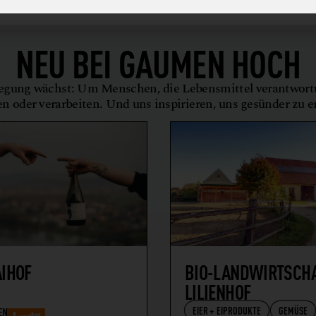
NEU BEI
GAUMEN HOCH
gung wächst: Um Menschen, die Lebensmittel verantwor
en oder verarbeiten. Und uns inspirieren, uns gesünder zu 
AIHOF
BIO-LANDWIRTSCH
LILIENHOF
EIER + EIPRODUKTE
GEMÜSE