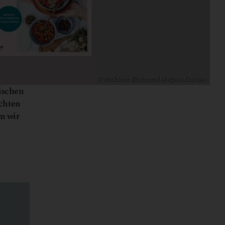
© Madeleine Blecher und Malgosia Kaziszyn
ischen
ichten
em wir