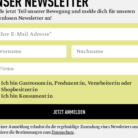
NSER NEWSLETTER
Kaziszyn verraten wie und bringen ganz nebenbei 
noch alle an einen Tisch: die vegane Schwiegertoch
e jetzt Teil unserer Bewegung und melde dich für unseren
enlosen Newsletter an!
ebenso wie den Papa, der seine Hausmannskost lieb
die beste Flexitarier-Freundin.
Erschienen im Kneipp Verlag.
ISBN 978-3-7088-0847-5
Format: 19 x 24 cm
Seiten: 160
€ 27
Ich bin Gastronom:in, Produzent:in, Verarbeiter:in oder
Shopbesitzer:in
Ich bin Konsument:in
JETZT ANMELDEN
einer Anmeldung erlaubst du die regelmäßige Zusendung eines Newsletters un
tierst die Bestimmungen zum
Datenschutz
.