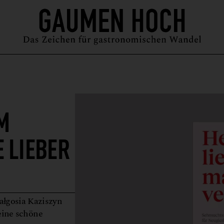
MAGAZIN
GUIDE
PODCAST
ÜBER UNS
SYMPOSIUM
M
 LIEBER
ałgosia Kaziszyn
eine schöne