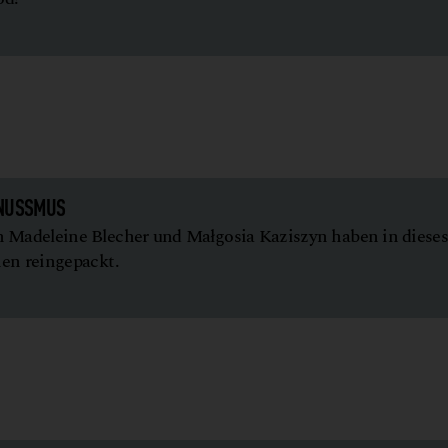
 NUSSMUS
 Madeleine Blecher und Małgosia Kaziszyn haben in diese
en reingepackt.