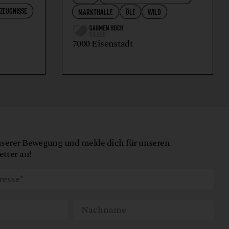
RZEUGNISSE
MARKTHALLE
ÖLE
WILD
7000 Eisenstadt
nserer Bewegung und melde dich für unseren
tter an!