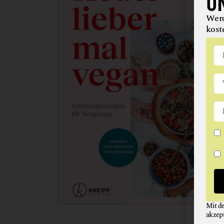
U
Werd
kost
Mit d
akzep