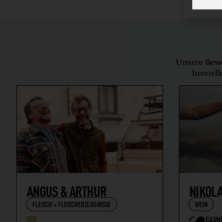
Unsere Bewe
herstell
ANGUS & ARTHUR
NIKOL
FLEISCH + FLEISCHERZEUGNISSE
WEIN