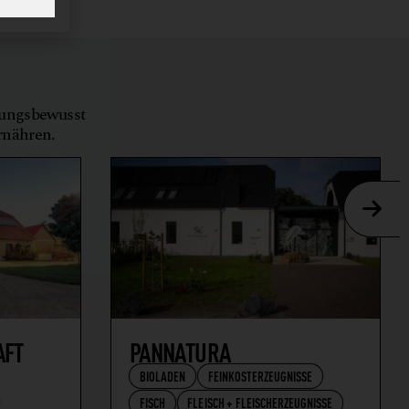
tungsbewusst
ernähren.
AFT
PANNATURA
BIOLADEN
FEINKOSTERZEUGNISSE
FISCH
FLEISCH + FLEISCHERZEUGNISSE