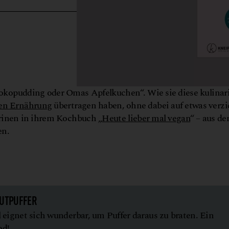
okopudding oder Omas Apfelkuchen“. Wie sie diese kulinar
en Ernährung
übertragen haben, ohne dabei auf etwas verz
rinen in ihrem Kochbuch „
Heute lieber mal vegan
“ – aus d
en.
UTPUFFER
 eignet sich wunderbar, um Puffer daraus zu braten. Ein
od!