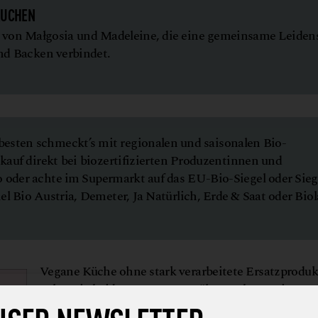
KUCHEN
 von Małgosia und Madeleine, die eine gemeinsame Leiden
nd Backen verbindet.
esten schmeckt’s mit regionalen und saisonalen Bio-
kauf direkt bei biozertifizierten Produzentinnen und
 oder achte im Supermarkt auf das EU-Bio-Siegel oder Sieg
l Bio Austria, Demeter, Ja Natürlich, Erde & Saat oder Biol
Vegane Küche ohne stark verarbeitete Ersatzprodu
geht! Die beiden veganen Ernährungsberaterinnen
Unternehmerinnen Madeleine Blecher und Małgos