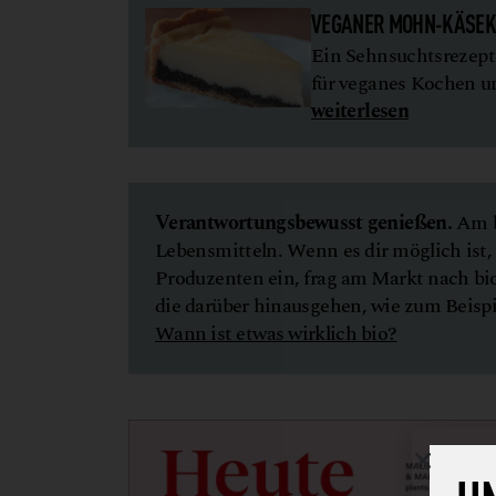
VEGANER MOHN-KÄSE
Ein Sehnsuchtsrezept
für veganes Kochen u
weiterlesen
Verantwortungsbewusst genießen.
Am b
Lebensmitteln. Wenn es dir möglich ist, 
Produzenten ein, frag am Markt nach bio
die darüber hinausgehen, wie zum Beispie
Wann ist etwas wirklich bio?